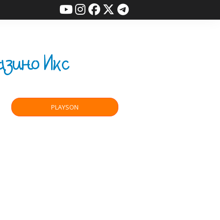
зино Икс
PLAYSON