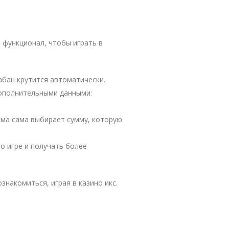
 функционал, чтобы играть в
рабан крутится автоматически.
дополнительными данными:
мма сама выбирает сумму, которую
о игре и получать более
знакомиться, играя в казино икс.