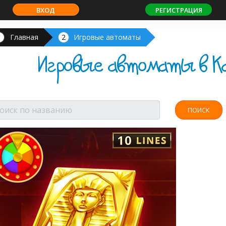
ВХОД
РЕГИСТРАЦИЯ
Главная
Игровые автоматы
Игровые автоматы в Ка