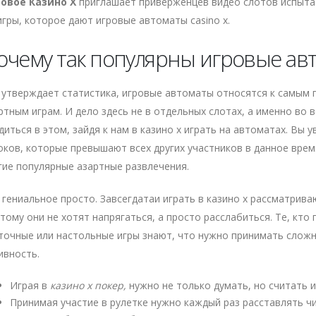
овое Казино Х
приглашает приверженцев видео слотов испытат
игры, которое дают игровые автоматы casino x.
очему так популярны игровые ав
 утверждает статистика, игровые автоматы относятся к самым
ртным играм. И дело здесь не в отдельных слотах, а именно во 
диться в этом, зайдя к нам в казино х играть на автоматах. Вы
оков, которые превышают всех других участников в данное врем
гие популярные азартные развлечения.
 гениальное просто. Завсегдатаи играть в казино х рассматриваю
тому они не хотят напрягаться, а просто расслабиться. Те, кто 
точные или настольные игры знают, что нужно принимать слож
ивность.
Играя в
казино х покер,
нужно не только думать, но считать и
Принимая участие в рулетке нужно каждый раз расставлять ч