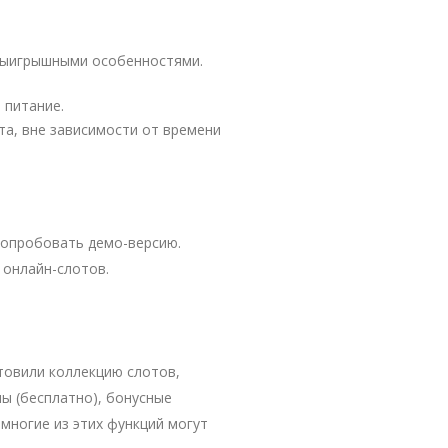
 выигрышными особенностями.
 питание.
та, вне зависимости от времени
 попробовать демо-версию.
 онлайн-слотов.
товили коллекцию слотов,
ы (бесплатно), бонусные
 многие из этих функций могут