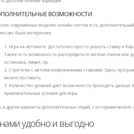
ть дополнительные вариации.
ПОЛНИТЕЛЬНЫЕ ВОЗМОЖНОСТИ
олее современных моделях онлайн-слотов есть дополнительный
ино икс было интереснее:
1. Игра на автомате. Достаточно просто указать ставку и ба
Также есть возможность распорядиться числом спинов или 
остановка, лимит, пр.
2. Стратегии с автоматизированными ставками. Здесь програ
можно поставить.
3. Количество уровней дает возможность проходить дальше п
привлекательные условия для игры.
ь и другие варианты дополнительных опций, с которыми можно о
 нами удобно и выгодно