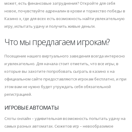
может, есть финансовые затруднения? Откройте для себя
новое, почувствуйте адреналин в крови и торжество победы в
Казино х, где для всех есть возможность найти увлекательную
игру, испытать удачу и получить живые деньги.
Что мы предлагаем игрокам?
Посещение нашего виртуального заведения всегда интересно
и увлекательно. Для начала стоит отметить, что все игры, в
которые вы захотите попробовать сыграть в казино х на
официальном сайте предоставляются игрокам бесплатно, и при
этом вам не нужно будет утруждать себя обязательной
регистрацией.
ИГРОВЫЕ АВТОМАТЫ
Слоты онлайн – удивительная возможность попытать удачу на
самых разных автоматах. Сюжетов игр – невообразимое