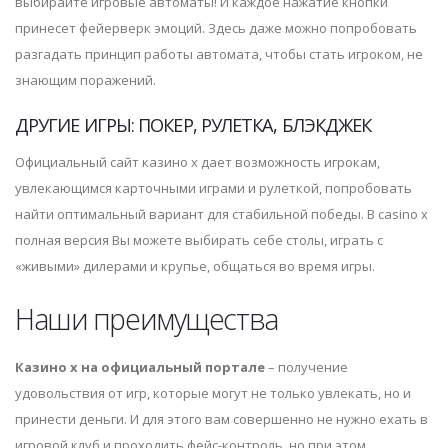
выбирайте игровые автоматы! И каждое нажатие кнопки
принесет фейерверк эмоций. Здесь даже можно попробовать
разгадать принцип работы автомата, чтобы стать игроком, не
знающим поражений.
ДРУГИЕ ИГРЫ: ПОКЕР, РУЛЕТКА, БЛЭКДЖЕК
Официальный сайт казино x дает возможность игрокам,
увлекающимся карточными играми и рулеткой, попробовать
найти оптимальный вариант для стабильной победы. В casino x
полная версия Вы можете выбирать себе столы, играть с
«живыми» дилерами и крупье, общаться во время игры.
Наши преимущества
Казино x на официальный портале
– получение
удовольствия от игр, которые могут не только увлекать, но и
принести деньги. И для этого вам совершенно не нужно ехать в
игровой клуб и проходить фейс-контроль, но при этом