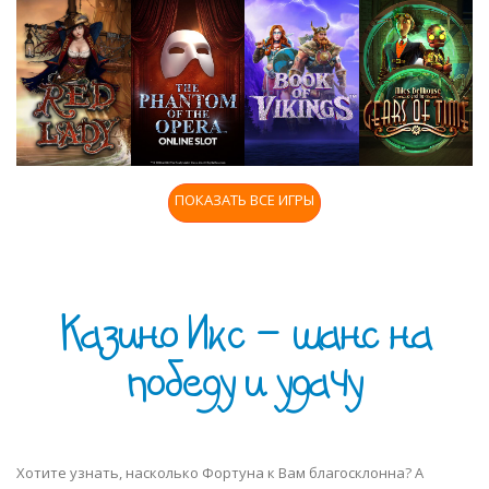
ПОКАЗАТЬ ВСЕ ИГРЫ
Казино Икс – шанс на
победу и удачу
Хотите узнать, насколько Фортуна к Вам благосклонна? А