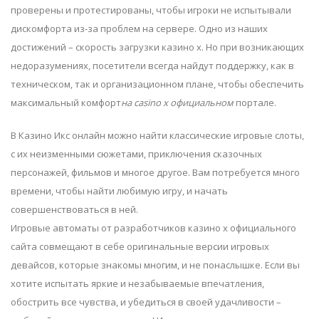
проверены и протестированы, чтобы игроки не испытывали
дискомфорта из-за проблем на сервере. Одно из наших
достижений – скорость загрузки казино x. Но при возникающих
недоразумениях, посетители всегда найдут поддержку, как в
техническом, так и организационном плане, чтобы обеспечить
максимальный комфорт
на casino x официальном
портале.
В Казино Икс онлайн можно найти классические игровые слоты,
с их неизменными сюжетами, приключения сказочных
персонажей, фильмов и многое другое. Вам потребуется много
времени, чтобы найти любимую игру, и начать
совершенствоваться в ней.
Игровые автоматы от разработчиков казино x официального
сайта совмещают в себе оригинальные версии игровых
девайсов, которые знакомы многим, и не понаслышке. Если вы
хотите испытать яркие и незабываемые впечатления,
обострить все чувства, и убедиться в своей удачливости –