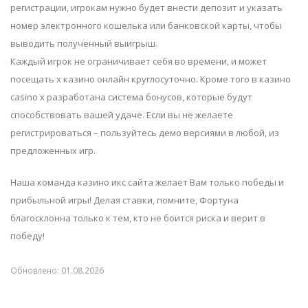
регистрации, игрокам нужно будет внести депозит и указать
номер электронного кошелька или банковской карты, чтобы
выводить полученный выигрыш.
Каждый игрок не ограничивает себя во времени, и может
посещать х казино онлайн круглосуточно. Кроме того в казино
casino x разработана система бонусов, которые будут
способствовать вашей удаче. Если вы не желаете
регистрироваться – пользуйтесь демо версиями в любой, из
предложенных игр.
Наша команда казино икс сайта желает Вам только победы и
прибыльной игры! Делая ставки, помните, Фортуна
благосклонна только к тем, кто не боится риска и верит в
победу!
Обновлено:
01.08.2026