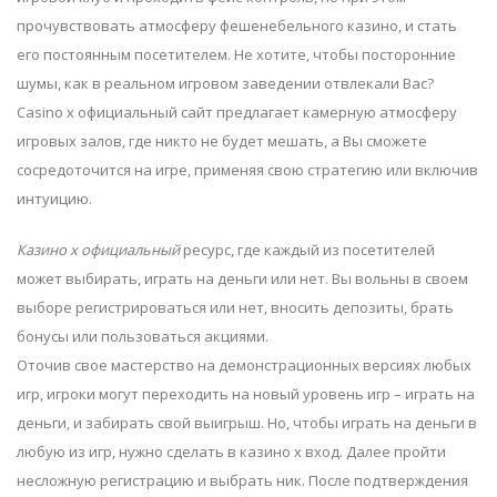
прочувствовать атмосферу фешенебельного казино, и стать
его постоянным посетителем. Не хотите, чтобы посторонние
шумы, как в реальном игровом заведении отвлекали Вас?
Casino x официальный сайт предлагает камерную атмосферу
игровых залов, где никто не будет мешать, а Вы сможете
сосредоточится на игре, применяя свою стратегию или включив
интуицию.
Казино х официальный
ресурс, где каждый из посетителей
может выбирать, играть на деньги или нет. Вы вольны в своем
выборе регистрироваться или нет, вносить депозиты, брать
бонусы или пользоваться акциями.
Оточив свое мастерство на демонстрационных версиях любых
игр, игроки могут переходить на новый уровень игр – играть на
деньги, и забирать свой выигрыш. Но, чтобы играть на деньги в
любую из игр, нужно сделать в казино х вход. Далее пройти
несложную регистрацию и выбрать ник. После подтверждения