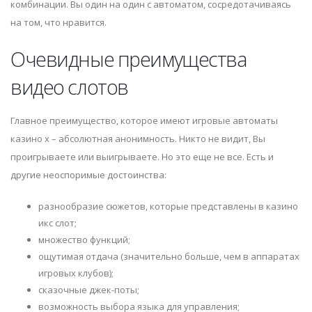
комбинации. Вы один на один с автоматом, сосредотачиваясь
на том, что нравится.
Очевидные преимущества
видео слотов
Главное преимущество, которое имеют игровые автоматы
казино х – абсолютная анонимность. Никто не видит, Вы
проигрываете или выигрываете. Но это еще не все. Есть и
другие неоспоримые достоинства:
разнообразие сюжетов, которые представлены в казино
икс слот;
множество функций;
ощутимая отдача (значительно больше, чем в аппаратах
игровых клубов);
сказочные джек-поты;
возможность выбора языка для управления;