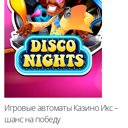
Игровые автоматы Казино Икс –
шанс на победу