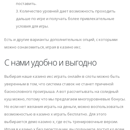
поставить.
3. Количество уровней дает возможность проходить
дальше по игре и получать более привлекательные
условия для игры.
Есть и другие варианты дополнительных опций, с которыми
можно ознакомиться, играя в казино икс.
С нами удобно и выгодно
Выбирая наше казино икс играть онлайн в слоты можно быть
уверенным в том, что система ставок не станет причиной
баснословного проигрыша. А вот рассчитывать на солидный
куш можно, потому что мы предлагаем многоуровневые бонусы.
Но если нет желания играть на деньги, можно воспользоваться
возможностью в казино х играть бесплатно. Для этого
выбирается демо казино х, где есть тренировочные версии.
Играя в казино х без регистрации, вы получаете доступ ко всем