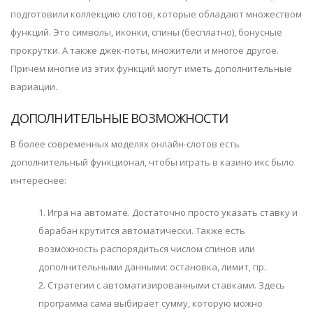
подготовили коллекцию слотов, которые обладают множеством
функций. Это символы, иконки, спины (бесплатно), бонусные
прокрутки. А также джек-поты, множители и многое другое.
Причем многие из этих функций могут иметь дополнительные
вариации.
ДОПОЛНИТЕЛЬНЫЕ ВОЗМОЖНОСТИ
В более современных моделях онлайн-слотов есть
дополнительный функционал, чтобы играть в казино икс было
интереснее:
1. Игра на автомате. Достаточно просто указать ставку и
барабан крутится автоматически. Также есть
возможность распорядиться числом спинов или
дополнительными данными: остановка, лимит, пр.
2. Стратегии с автоматизированными ставками. Здесь
программа сама выбирает сумму, которую можно