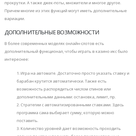
прокрутки. А также джек-поты, множители и многое другое.
Причем многие из этих функций могут иметь дополнительные
вариации.
ДОПОЛНИТЕЛЬНЫЕ ВОЗМОЖНОСТИ
В более современных моделях онлайн-слотов есть
дополнительный функционал, чтобы играть в казино икс было
интереснее:
1. Игра на автомате. Достаточно просто указать ставку и
барабан крутится автоматически. Также есть
возможность распорядиться числом спинов или
дополнительными данными: остановка, лимит, пр.
2. Стратегии с автоматизированными ставками. Здесь
программа сама выбирает сумму, которую можно
поставить.
3. Количество уровней дает возможность проходить