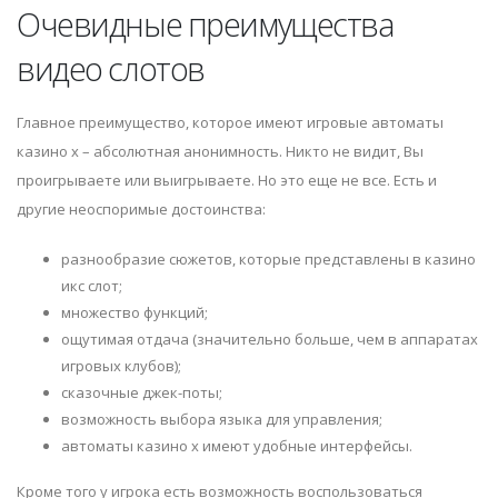
Очевидные преимущества
видео слотов
Главное преимущество, которое имеют игровые автоматы
казино х – абсолютная анонимность. Никто не видит, Вы
проигрываете или выигрываете. Но это еще не все. Есть и
другие неоспоримые достоинства:
разнообразие сюжетов, которые представлены в казино
икс слот;
множество функций;
ощутимая отдача (значительно больше, чем в аппаратах
игровых клубов);
сказочные джек-поты;
возможность выбора языка для управления;
автоматы казино х имеют удобные интерфейсы.
Кроме того у игрока есть возможность воспользоваться