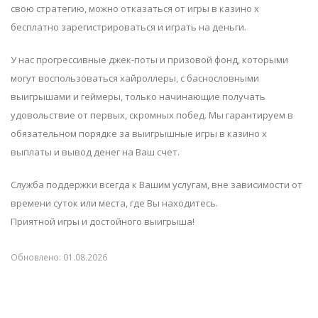
свою стратегию, можно отказаться от игры в казино х
бесплатно зарегистрироваться и играть на деньги.
У нас прогрессивные джек-поты и призовой фонд, которыми
могут воспользоваться хайроллеры, с баснословными
выигрышами и геймеры, только начинающие получать
удовольствие от первых, скромных побед. Мы гарантируем в
обязательном порядке за выигрышные игры в казино х
выплаты и вывод денег на Ваш счет.
Служба поддержки всегда к Вашим услугам, вне зависимости от
времени суток или места, где Вы находитесь.
Приятной игры и достойного выигрыша!
Обновлено:
01.08.2026