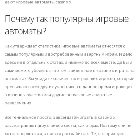
дают игровые автоматы casino x.
Почему так популярны игровые
автоматы?
Как утверждает статистика, игровые автоматы относятся к
самым популярным и востребованным азартным играм. И дело
здесь не в отдельных слотах, а именно во всех вместе. Да Вы и
сами можете убедиться в этом, зайдя к нам в казино х играть на
автоматах. Вы увидите количество играющих игроков, которые
превышают всех других участников в данное время играющих
в казино х рулетка или другие популярные азартные
развлечения.
Все гениальное просто. Завсегдатаи играть в казино х
рассматривают игру в видео слоты, как отдых. Поэтому они не
хотят напрягаться, а просто расслабиться. Те, кто приходит