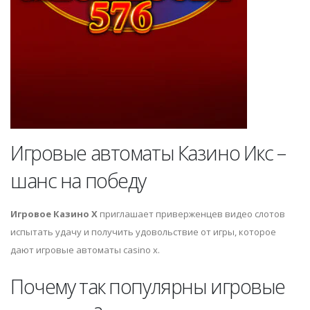
Игровые автоматы Казино Икс –
шанс на победу
Игровое Казино Х
приглашает приверженцев видео слотов
испытать удачу и получить удовольствие от игры, которое
дают игровые автоматы casino x.
Почему так популярны игровые