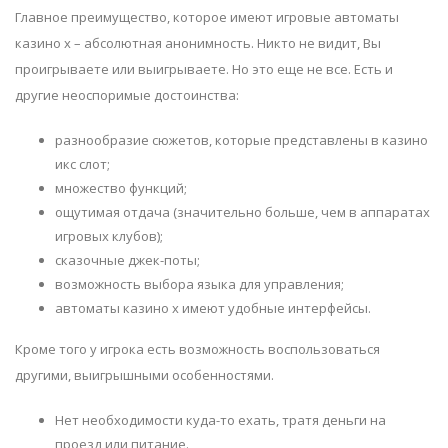
Главное преимущество, которое имеют игровые автоматы
казино х – абсолютная анонимность. Никто не видит, Вы
проигрываете или выигрываете. Но это еще не все. Есть и
другие неоспоримые достоинства:
разнообразие сюжетов, которые представлены в казино
икс слот;
множество функций;
ощутимая отдача (значительно больше, чем в аппаратах
игровых клубов);
сказочные джек-поты;
возможность выбора языка для управления;
автоматы казино х имеют удобные интерфейсы.
Кроме того у игрока есть возможность воспользоваться
другими, выигрышными особенностями.
Нет необходимости куда-то ехать, тратя деньги на
проезд или питание.