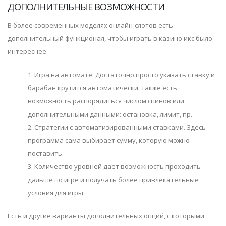
ДОПОЛНИТЕЛЬНЫЕ ВОЗМОЖНОСТИ
В более современных моделях онлайн-слотов есть
дополнительный функционал, чтобы играть в казино икс было
интереснее:
1. Игра на автомате. Достаточно просто указать ставку и
барабан крутится автоматически. Также есть
возможность распорядиться числом спинов или
дополнительными данными: остановка, лимит, пр.
2. Стратегии с автоматизированными ставками. Здесь
программа сама выбирает сумму, которую можно
поставить.
3. Количество уровней дает возможность проходить
дальше по игре и получать более привлекательные
условия для игры.
Есть и другие варианты дополнительных опций, с которыми