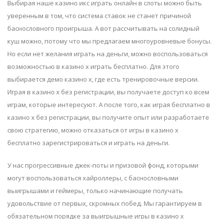
Выбирая наше казино икс играть онлайн в слоты можно быть
уверенным в том, что система ставок не станет причиной
баснословного проигрыша. А вот рассчитывать на солидный
куш можно, потому что мы предлагаем многоуровневые бонусы.
Но если нет желания играть на деньги, можно воспользоваться
возможностью в казино х играть бесплатно. Для этого
выбирается демо казино х, где есть тренировочные версии.
Играя в казино х без регистрации, вы получаете доступ ко всем
играм, которые интересуют. А после того, как играя бесплатно в
казино х без регистрации, вы получите опыт или разработаете
свою стратегию, можно отказаться от игры в казино х
бесплатно зарегистрироваться и играть на деньги.
У нас прогрессивные джек-поты и призовой фонд, которыми
могут воспользоваться хайроллеры, с баснословными
выигрышами и геймеры, только начинающие получать
удовольствие от первых, скромных побед. Мы гарантируем в
обязательном порядке за выигрышные игры в казино х