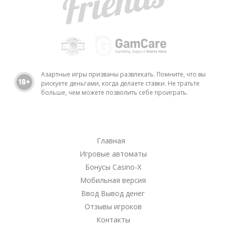
Азартные игры призваны развлекать. Помните, что вы
рискуете деньгами, когда делаете ставки. Не тратьте
больше, чем можете позволить себе проиграть.
Главная
Игровые автоматы
Бонусы Casino-X
Мобильная версия
Ввод Вывод денег
Отзывы игроков
Контакты