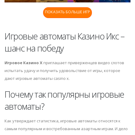
ПОКАЗАТЬ БОЛЬШЕ ИГР
Игровые автоматы Казино Икс –
шанс на победу
Игровое Казино Х
приглашает приверженцев видео слотов
испытать удачу и получить удовольствие от игры, которое
дают игровые автоматы casino x.
Почему так популярны игровые
автоматы?
Как утверждает статистика, игровые автоматы относятся к
самым популярным и востребованным азартным играм. И дело