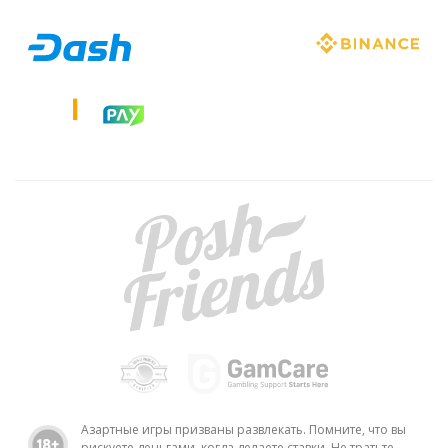
Азартные игры призваны развлекать. Помните, что вы
рискуете деньгами, когда делаете ставки. Не тратьте