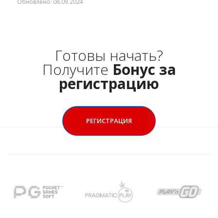
Обновлено:
08.09.2024
Готовы начать?
Получите
Бонус за
регистрацию
РЕГИСТРАЦИЯ