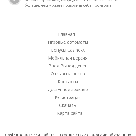
больше, чем можете позволить себе проиграть.
Главная
Игровые автоматы
Бонусы Casino-X
Мобильная версия
Ввод Вывод денег
Отзывы игроков
Контакты
Доступное зеркало
Регистрация
Скачать
Карта сайта
Casino-X, 2026 год
работает в соответствии с законами об азартных