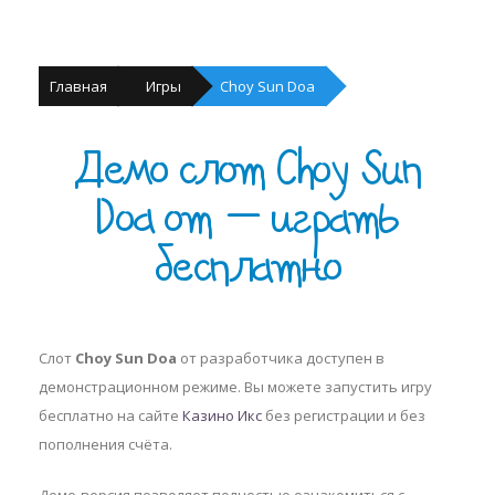
Главная
Игры
Choy Sun Doa
Демо слот Choy Sun
Doa от — играть
бесплатно
Слот
Choy Sun Doa
от разработчика
доступен в
демонстрационном режиме. Вы можете запустить игру
бесплатно на сайте
Казино Икс
без регистрации и без
пополнения счёта.