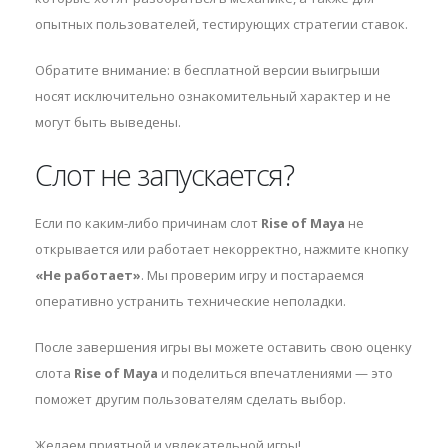
опытных пользователей, тестирующих стратегии ставок.
Обратите внимание: в бесплатной версии выигрыши
носят исключительно ознакомительный характер и не
могут быть выведены.
Слот не запускается?
Если по каким-либо причинам слот
Rise of Maya
не
открывается или работает некорректно, нажмите кнопку
«Не работает»
. Мы проверим игру и постараемся
оперативно устранить технические неполадки.
После завершения игры вы можете оставить свою оценку
слота
Rise of Maya
и поделиться впечатлениями — это
поможет другим пользователям сделать выбор.
Желаем приятной и увлекательной игры!