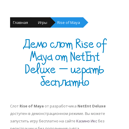
Главная
Игры
Rise of Maya
Демо слот Rise of
Maya от NetEnt
Deluxe — играть
бесплатно
Слот
Rise of Maya
от разработчика
NetEnt Deluxe
доступен в демонстрационном режиме. Вы можете
запустить игру бесплатно на сайте
Казино Икс
без
регистрации и без пополнения счёта.