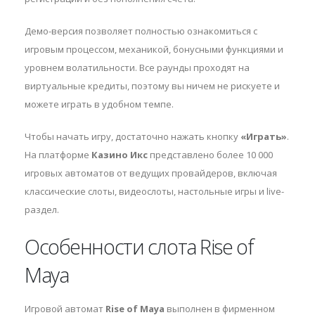
Демо-версия позволяет полностью ознакомиться с
игровым процессом, механикой, бонусными функциями и
уровнем волатильности. Все раунды проходят на
виртуальные кредиты, поэтому вы ничем не рискуете и
можете играть в удобном темпе.
Чтобы начать игру, достаточно нажать кнопку
«Играть»
.
На платформе
Казино Икс
представлено более 10 000
игровых автоматов от ведущих провайдеров, включая
классические слоты, видеослоты, настольные игры и live-
раздел.
Особенности слота Rise of
Maya
Игровой автомат
Rise of Maya
выполнен в фирменном