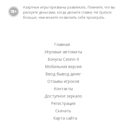
Азартные игры призваны развлекать. Помните, что вы
рискуете деньгами, когда делаете ставки. Не тратьте
больше, чем можете позволить себе проиграть.
Главная
Игровые автоматы
Бонусы Casino-X
Мобильная версия
Ввод Вывод денег
Отзывы игроков
Контакты
Доступное зеркало
Регистрация
Скачать
Карта сайта