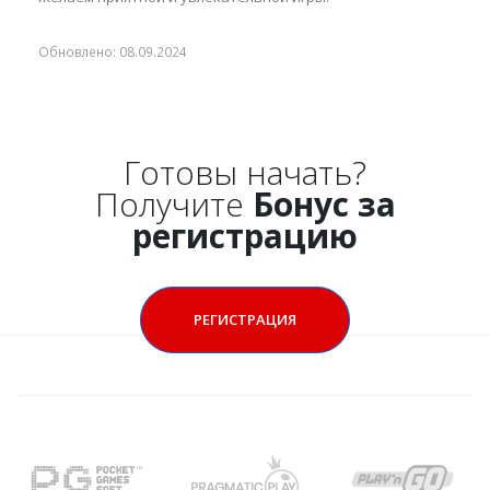
Обновлено:
08.09.2024
Готовы начать?
Получите
Бонус за
регистрацию
РЕГИСТРАЦИЯ