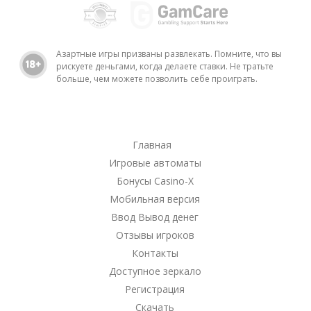
Азартные игры призваны развлекать. Помните, что вы
рискуете деньгами, когда делаете ставки. Не тратьте
больше, чем можете позволить себе проиграть.
Главная
Игровые автоматы
Бонусы Casino-X
Мобильная версия
Ввод Вывод денег
Отзывы игроков
Контакты
Доступное зеркало
Регистрация
Скачать