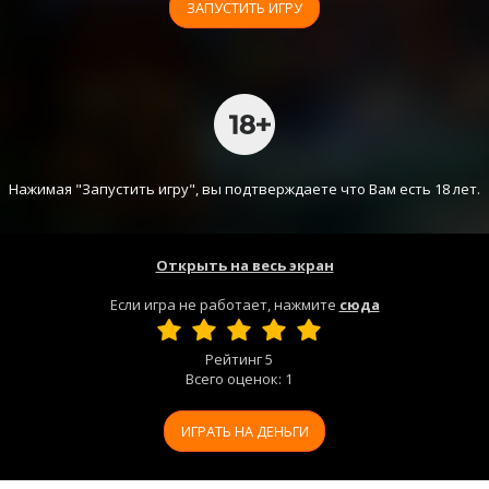
ЗАПУСТИТЬ ИГРУ
Нажимая "Запустить игру", вы подтверждаете что Вам есть 18 лет.
Открыть на весь экран
Если игра не работает, нажмите
сюда
Рейтинг
5
Всего оценок:
1
ИГРАТЬ НА ДЕНЬГИ