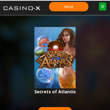
ВХОД
Secrets of Atlantis