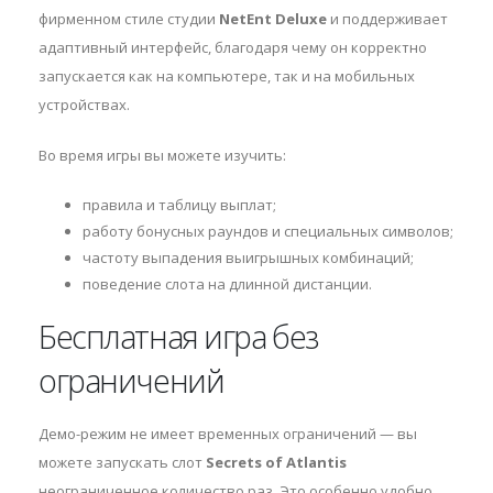
фирменном стиле студии
NetEnt Deluxe
и поддерживает
адаптивный интерфейс, благодаря чему он корректно
запускается как на компьютере, так и на мобильных
устройствах.
Во время игры вы можете изучить:
правила и таблицу выплат;
работу бонусных раундов и специальных символов;
частоту выпадения выигрышных комбинаций;
поведение слота на длинной дистанции.
Бесплатная игра без
ограничений
Демо-режим не имеет временных ограничений — вы
можете запускать слот
Secrets of Atlantis
неограниченное количество раз. Это особенно удобно