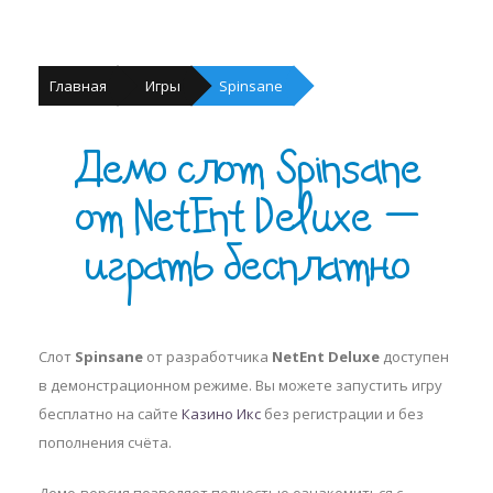
Главная
Игры
Spinsane
Демо слот Spinsane
от NetEnt Deluxe —
играть бесплатно
Слот
Spinsane
от разработчика
NetEnt Deluxe
доступен
в демонстрационном режиме. Вы можете запустить игру
бесплатно на сайте
Казино Икс
без регистрации и без
пополнения счёта.