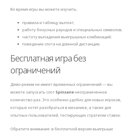
Во время игры вы можете изучить:
правила и таблицу выплат;
работу бонусных раундов и специальных символов;
частоту выпадения выигрышных комбинаций;
поведение слота на длинной дистанции.
Бесплатная игра без
ограничений
Демо-режим не имеет временных ограничений — вы
можете запускать слот
Spinsane
неограниченное
количество раз. Это особенно удобно для новых игроков,
которые хотят разобраться в механике, а также для
опытных пользователей, тестирующих стратегии ставок.
Обратите внимание: в бесплатной версии выигрыши