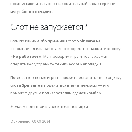
носят исключительно ознакомительный характер и не
могут быть выведены.
Слот не запускается?
Если по каким-либо причинам слот
Spinsane
не
открывается или работает некорректно, нажмите кнопку
«Не работает»
. Мы проверим игру и постараемся
оперативно устранить технические неполадки.
После завершения игры вы можете оставить свою оценку
слота
Spinsane
и поделиться впечатлениями — это
поможет другим пользователям сделать выбор.
Желаем приятной и увлекательной игры!
Обновлено:
08.09.2024