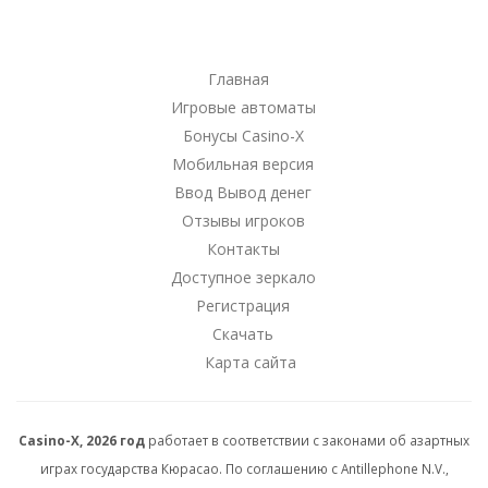
Главная
Игровые автоматы
Бонусы Casino-X
Мобильная версия
Ввод Вывод денег
Отзывы игроков
Контакты
Доступное зеркало
Регистрация
Скачать
Карта сайта
Casino-X, 2026 год
работает в соответствии с законами об азартных
играх государства Кюрасао. По соглашению с Antillephone N.V.,