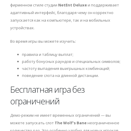
фирменном стиле студии
NetEnt Deluxe
и поддерживает
адаптивный интерфейс, благодаря чему он корректно
запускается как на компьютере, так и на мобильных
устройствах.
Во время игры вы можете изучить:
правила и таблицу выплат;
работу бонусных раундов и специальных символов;
частоту выпадения выигрышных комбинаций;
поведение слота на длинной дистанции.
Бесплатная игра без
ограничений
Демо-режим не имеет временных ограничений — вы
можете запускать слот
The Wolf's Bane
неограниченное
количество раз. Это особенно удобно для новых игроков,