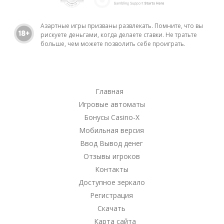
Азартные игры призваны развлекать. Помните, что вы
рискуете деньгами, когда делаете ставки. Не тратьте
больше, чем можете позволить себе проиграть.
Главная
Игровые автоматы
Бонусы Casino-X
Мобильная версия
Ввод Вывод денег
Отзывы игроков
Контакты
Доступное зеркало
Регистрация
Скачать
Карта сайта