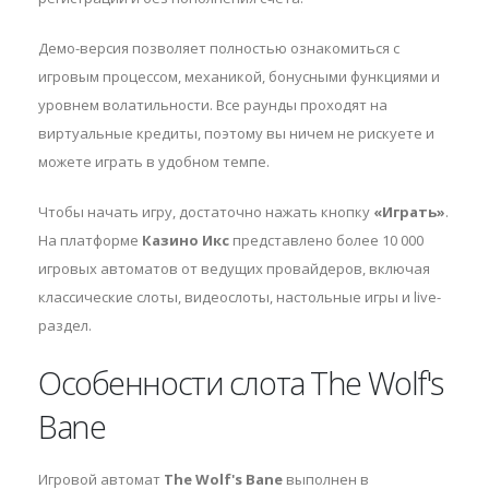
Демо-версия позволяет полностью ознакомиться с
игровым процессом, механикой, бонусными функциями и
уровнем волатильности. Все раунды проходят на
виртуальные кредиты, поэтому вы ничем не рискуете и
можете играть в удобном темпе.
Чтобы начать игру, достаточно нажать кнопку
«Играть»
.
На платформе
Казино Икс
представлено более 10 000
игровых автоматов от ведущих провайдеров, включая
классические слоты, видеослоты, настольные игры и live-
раздел.
Особенности слота The Wolf's
Bane
Игровой автомат
The Wolf's Bane
выполнен в