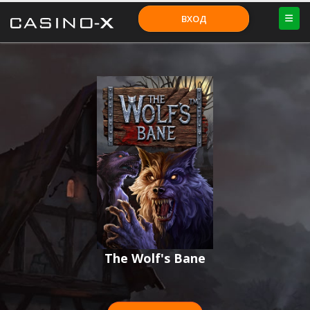
ВХОД
The Wolf's Bane