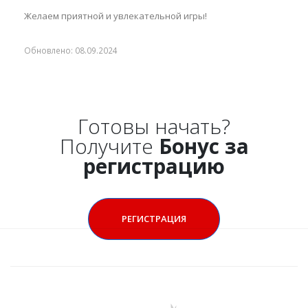
Желаем приятной и увлекательной игры!
Обновлено:
08.09.2024
Готовы начать?
Получите
Бонус за
регистрацию
РЕГИСТРАЦИЯ