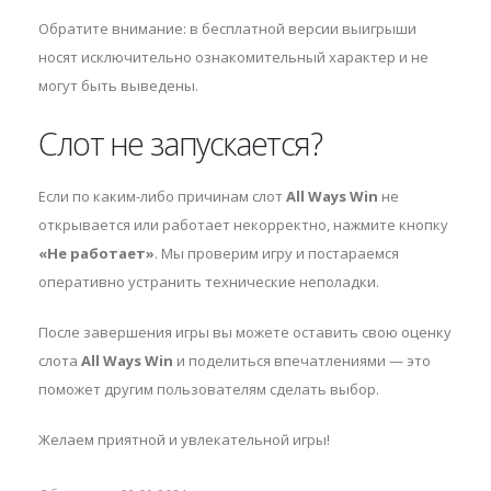
Обратите внимание: в бесплатной версии выигрыши
носят исключительно ознакомительный характер и не
могут быть выведены.
Слот не запускается?
Если по каким-либо причинам слот
All Ways Win
не
открывается или работает некорректно, нажмите кнопку
«Не работает»
. Мы проверим игру и постараемся
оперативно устранить технические неполадки.
После завершения игры вы можете оставить свою оценку
слота
All Ways Win
и поделиться впечатлениями — это
поможет другим пользователям сделать выбор.
Желаем приятной и увлекательной игры!