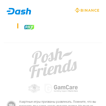
Азартные игры призваны развлекать. Помните, что вы
рискуете деньгами, когда делаете ставки. Не тратьте