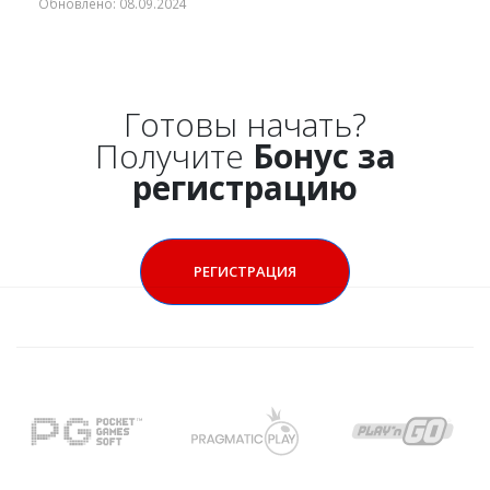
Обновлено:
08.09.2024
Готовы начать?
Получите
Бонус за
регистрацию
РЕГИСТРАЦИЯ