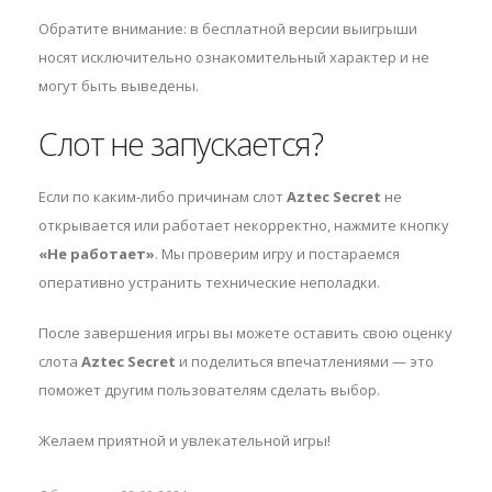
Обратите внимание: в бесплатной версии выигрыши
носят исключительно ознакомительный характер и не
могут быть выведены.
Слот не запускается?
Если по каким-либо причинам слот
Aztec Secret
не
открывается или работает некорректно, нажмите кнопку
«Не работает»
. Мы проверим игру и постараемся
оперативно устранить технические неполадки.
После завершения игры вы можете оставить свою оценку
слота
Aztec Secret
и поделиться впечатлениями — это
поможет другим пользователям сделать выбор.
Желаем приятной и увлекательной игры!