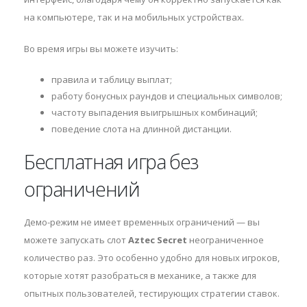
на компьютере, так и на мобильных устройствах.
Во время игры вы можете изучить:
правила и таблицу выплат;
работу бонусных раундов и специальных символов;
частоту выпадения выигрышных комбинаций;
поведение слота на длинной дистанции.
Бесплатная игра без
ограничений
Демо-режим не имеет временных ограничений — вы
можете запускать слот
Aztec Secret
неограниченное
количество раз. Это особенно удобно для новых игроков,
которые хотят разобраться в механике, а также для
опытных пользователей, тестирующих стратегии ставок.