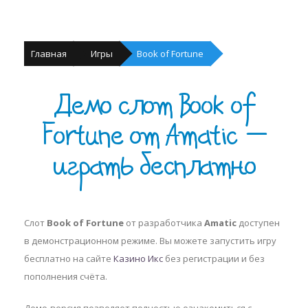
Главная
Игры
Book of Fortune
Демо слот Book of
Fortune от Amatic —
играть бесплатно
Слот
Book of Fortune
от разработчика
Amatic
доступен
в демонстрационном режиме. Вы можете запустить игру
бесплатно на сайте
Казино Икс
без регистрации и без
пополнения счёта.