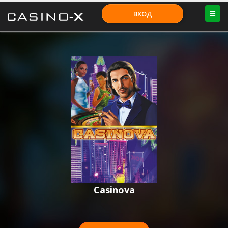
ВХОД
Casinova