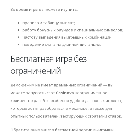
Во время игры вы можете изучить:
правила и таблицу выплат;
работу бонусных раундов и специальных символов;
частоту выпадения выигрышных комбинаций;
поведение слота на длинной дистанции.
Бесплатная игра без
ограничений
Демо-режим не имеет временных ограничений — вы
можете запускать слот
Casinova
неограниченное
количество раз. Это особенно удобно для новых игроков,
которые хотят разобраться в механике, а также для
опытных пользователей, тестирующих стратегии ставок.
Обратите внимание: в бесплатной версии выигрыши