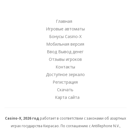
Главная
Игровые автоматы
Бонусы Casino-X
Мобильная версия
Ввод Вывод денег
Отзывы игроков
Контакты
Доступное зеркало
Регистрация
Скачать
Карта сайта
Casino-X, 2026 год
работает в соответствии с законами об азартных
играх государства Кюрасао. По соглашению с Antillephone N.V.,