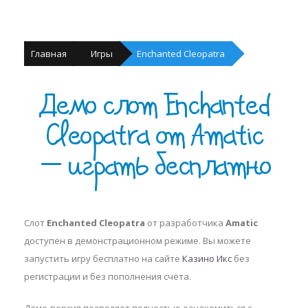
Главная
Игры
Enchanted Cleopatra
Демо слот Enchanted
Cleopatra от Amatic
— играть бесплатно
Слот
Enchanted Cleopatra
от разработчика
Amatic
доступен в демонстрационном режиме. Вы можете
запустить игру бесплатно на сайте
Казино Икс
без
регистрации и без пополнения счёта.