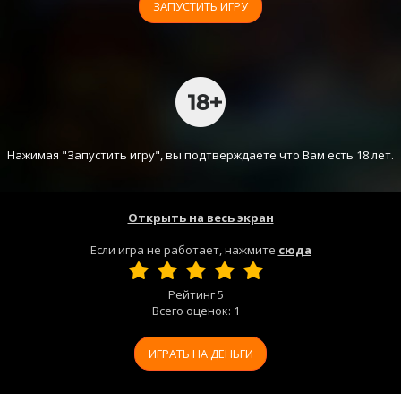
ЗАПУСТИТЬ ИГРУ
Нажимая "Запустить игру", вы подтверждаете что Вам есть 18 лет.
Открыть на весь экран
Если игра не работает, нажмите
сюда
Рейтинг
5
Всего оценок:
1
ИГРАТЬ НА ДЕНЬГИ