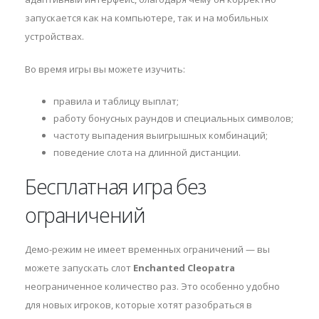
запускается как на компьютере, так и на мобильных
устройствах.
Во время игры вы можете изучить:
правила и таблицу выплат;
работу бонусных раундов и специальных символов;
частоту выпадения выигрышных комбинаций;
поведение слота на длинной дистанции.
Бесплатная игра без
ограничений
Демо-режим не имеет временных ограничений — вы
можете запускать слот
Enchanted Cleopatra
неограниченное количество раз. Это особенно удобно
для новых игроков, которые хотят разобраться в