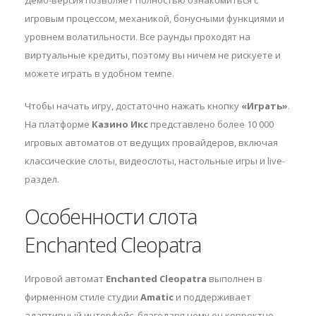
Демо-версия позволяет полностью ознакомиться с
игровым процессом, механикой, бонусными функциями и
уровнем волатильности. Все раунды проходят на
виртуальные кредиты, поэтому вы ничем не рискуете и
можете играть в удобном темпе.
Чтобы начать игру, достаточно нажать кнопку
«Играть»
.
На платформе
Казино Икс
представлено более 10 000
игровых автоматов от ведущих провайдеров, включая
классические слоты, видеослоты, настольные игры и live-
раздел.
Особенности слота
Enchanted Cleopatra
Игровой автомат
Enchanted Cleopatra
выполнен в
фирменном стиле студии
Amatic
и поддерживает
адаптивный интерфейс, благодаря чему он корректно