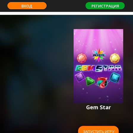
ВХОД
РЕГИСТРАЦИЯ
Gem Star
ЗАПУСТИТЬ ИГРУ