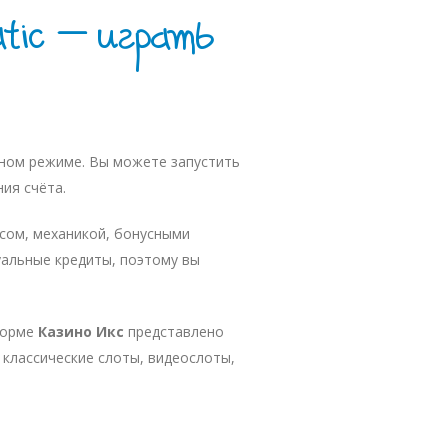
tic — играть
ном режиме. Вы можете запустить
ия счёта.
сом, механикой, бонусными
уальные кредиты, поэтому вы
форме
Казино Икс
представлено
 классические слоты, видеослоты,