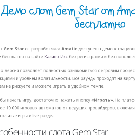
Демо слот Gem Star от Ama
бесплатно
от
Gem Star
от разработчика
Amatic
доступен в демонстрацион
у бесплатно на сайте
Казино Икс
без регистрации и без пополнен
о-версия позволяет полностью ознакомиться с игровым процес
кциями и уровнем волатильности. Все раунды проходят на вирт
ем не рискуете и можете играть в удобном темпе.
бы начать игру, достаточно нажать кнопку
«Играть»
. На плат
ее 10 000 игровых автоматов от ведущих провайдеров, включая
тольные игры и live-раздел.
собенности слота Gem Star