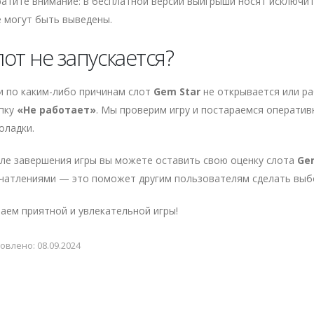
атите внимание: в бесплатной версии выигрыши носят исключи
е могут быть выведены.
лот не запускается?
и по каким-либо причинам слот
Gem Star
не открывается или р
пку
«Не работает»
. Мы проверим игру и постараемся оператив
оладки.
ле завершения игры вы можете оставить свою оценку слота
Ge
чатлениями — это поможет другим пользователям сделать выб
аем приятной и увлекательной игры!
овлено:
08.09.2024