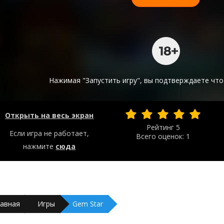
Нажимая "Запустить игру", вы подтверждаете что 
Открыть на весь экран
Рейтинг
5
Если игра не работает,
Всего оценок:
1
нажмите
сюда
авная
Игры
Gem Star