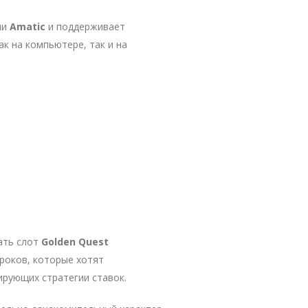
ии
Amatic
и поддерживает
к на компьютере, так и на
ать слот
Golden Quest
гроков, которые хотят
ирующих стратегии ставок.