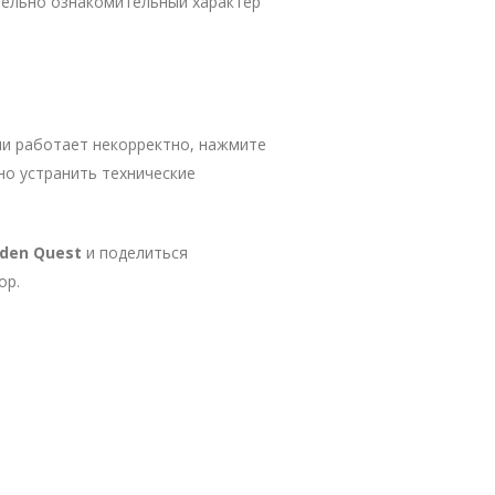
тельно ознакомительный характер
ли работает некорректно, нажмите
но устранить технические
lden Quest
и поделиться
ор.