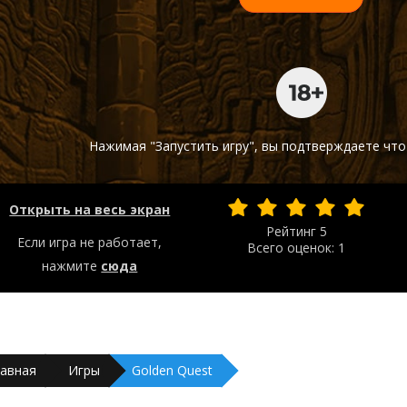
Нажимая "Запустить игру", вы подтверждаете что 
Открыть на весь экран
Рейтинг
5
Если игра не работает,
Всего оценок:
1
нажмите
сюда
авная
Игры
Golden Quest