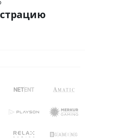
?
истрацию