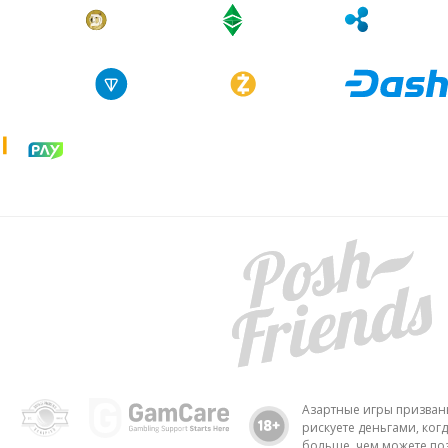
Азартные игры призваны
рискуете деньгами, когд
больше, чем можете поз