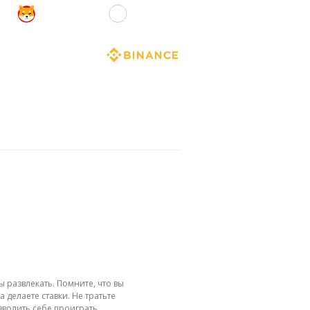
 развлекать. Помните, что вы
а делаете ставки. Не тратьте
волить себе проиграть.