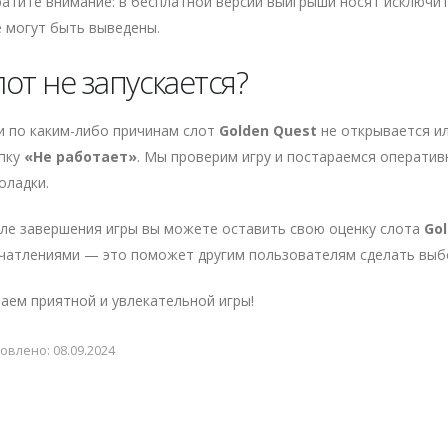
атите внимание: в бесплатной версии выигрыши носят исключи
е могут быть выведены.
лот не запускается?
и по каким-либо причинам слот
Golden Quest
не открывается и
пку
«Не работает»
. Мы проверим игру и постараемся оператив
оладки.
ле завершения игры вы можете оставить свою оценку слота
Go
чатлениями — это поможет другим пользователям сделать выб
аем приятной и увлекательной игры!
овлено:
08.09.2024