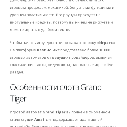
Демо-версия позволяет полностью ознакомиться с
игровым процессом, механикой, бонусными функциями и
уровнем волатильности. Все раунды проходят на
виртуальные кредиты, поэтому вы ничем не рискуете и
можете играть в удобном темпе.
Чтобы начать игру, достаточно нажать кнопку
«Играть»
.
На платформе
Казино Икс
представлено более 10 000
игровых автоматов от ведущих провайдеров, включая
классические слоты, видеослоты, настольные игры и live-
раздел.
Особенности слота Grand
Tiger
Игровой автомат
Grand Tiger
выполнен в фирменном
стиле студии
Amatic
и поддерживает адаптивный
интерфейс, благодаря чему он корректно запускается как