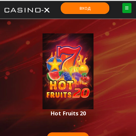
ВХОД
Hot Fruits 20