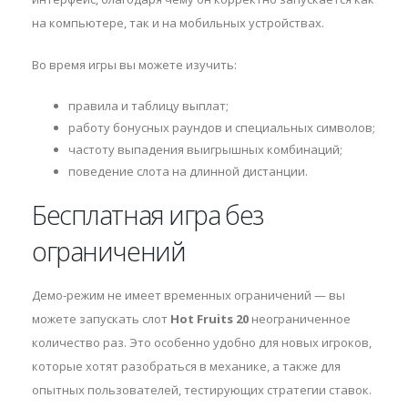
на компьютере, так и на мобильных устройствах.
Во время игры вы можете изучить:
правила и таблицу выплат;
работу бонусных раундов и специальных символов;
частоту выпадения выигрышных комбинаций;
поведение слота на длинной дистанции.
Бесплатная игра без
ограничений
Демо-режим не имеет временных ограничений — вы
можете запускать слот
Hot Fruits 20
неограниченное
количество раз. Это особенно удобно для новых игроков,
которые хотят разобраться в механике, а также для
опытных пользователей, тестирующих стратегии ставок.