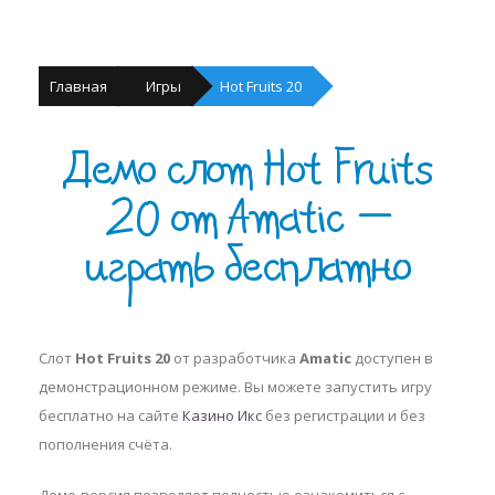
Главная
Игры
Hot Fruits 20
Демо слот Hot Fruits
20 от Amatic —
играть бесплатно
Слот
Hot Fruits 20
от разработчика
Amatic
доступен в
демонстрационном режиме. Вы можете запустить игру
бесплатно на сайте
Казино Икс
без регистрации и без
пополнения счёта.