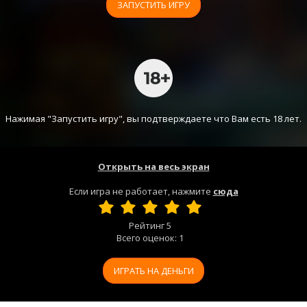
ЗАПУСТИТЬ ИГРУ
Нажимая "Запустить игру", вы подтверждаете что Вам есть 18 лет.
Открыть на весь экран
Если игра не работает, нажмите
сюда
Рейтинг
5
Всего оценок:
1
ИГРАТЬ НА ДЕНЬГИ