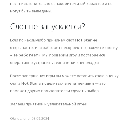
носят исключительно ознакомительный характер и не
могут быть выведены.
Слот не запускается?
Если по каким-либо причинам слот
Hot Star
не
открывается или работает некорректно, нажмите кнопку
«Не работает»
. Мы проверим игру и постараемся
оперативно устранить технические неполадки.
После завершения игры вы можете оставить свою оценку
слота
Hot Star
и поделиться впечатлениями — это
поможет другим пользователям сделать выбор.
Желаем приятной и увлекательной игры!
Обновлено:
08.09.2024