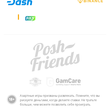
Азартные игры призваны развлекать. Помните, что вы
рискуете деньгами, когда делаете ставки. Не тратьте
больше, чем можете позволить себе проиграть.