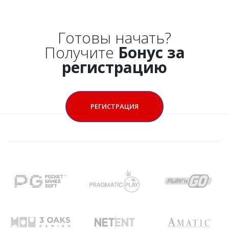
Готовы начать?
Получите
Бонус за
регистрацию
РЕГИСТРАЦИЯ