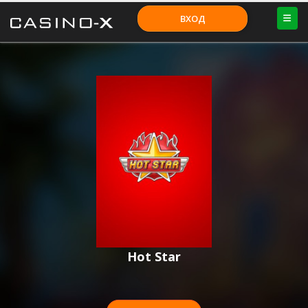
ВХОД
Hot Star