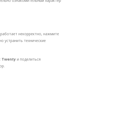
тельно ознакомительный характер
 работает некорректно, нажмите
но устранить технические
t Twenty
и поделиться
ор.