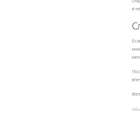
Обр
и н
С
Есл
кно
неп
Пос
впе
Жел
Обн