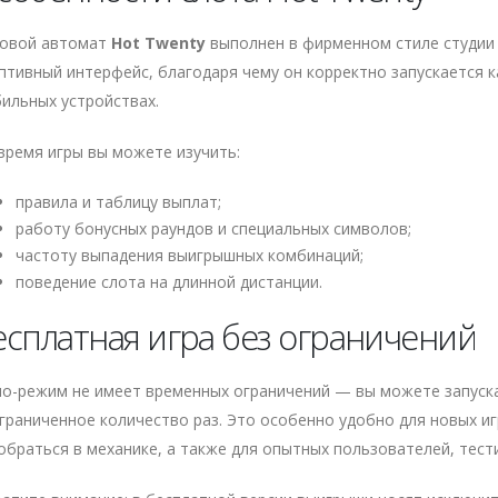
овой автомат
Hot Twenty
выполнен в фирменном стиле студи
птивный интерфейс, благодаря чему он корректно запускается ка
ильных устройствах.
время игры вы можете изучить:
правила и таблицу выплат;
работу бонусных раундов и специальных символов;
частоту выпадения выигрышных комбинаций;
поведение слота на длинной дистанции.
есплатная игра без ограничений
о-режим не имеет временных ограничений — вы можете запуск
граниченное количество раз. Это особенно удобно для новых и
обраться в механике, а также для опытных пользователей, тест