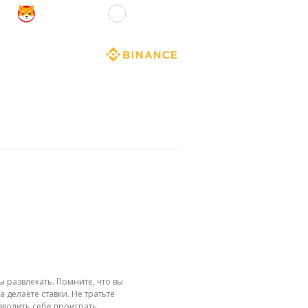
 развлекать. Помните, что вы
а делаете ставки. Не тратьте
волить себе проиграть.