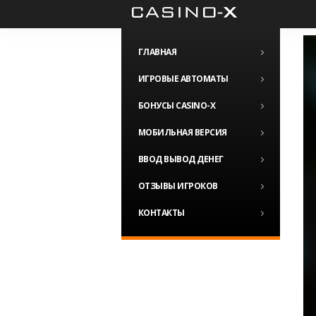
ГЛАВНАЯ
ИГРОВЫЕ АВТОМАТЫ
БОНУСЫ CASINO-X
МОБИЛЬНАЯ ВЕРСИЯ
ВВОД ВЫВОД ДЕНЕГ
ОТЗЫВЫ ИГРОКОВ
КОНТАКТЫ