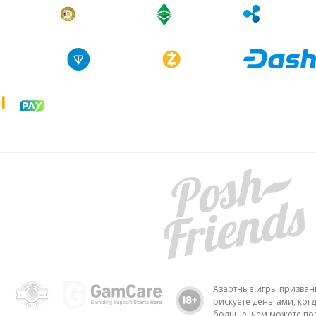
Азартные игры призваны
рискуете деньгами, когд
больше, чем можете поз