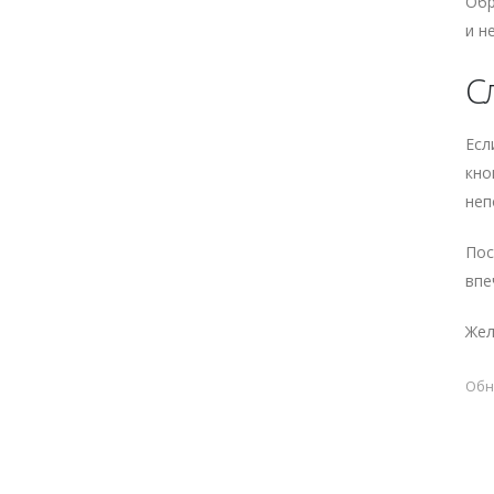
Обр
и н
С
Есл
кно
неп
Пос
впе
Жел
Обн