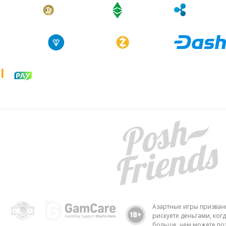
Азартные игры призваны
рискуете деньгами, когд
больше, чем можете поз