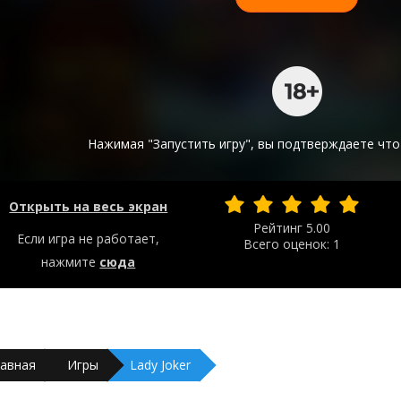
Нажимая "Запустить игру", вы подтверждаете что 
Открыть на весь экран
Рейтинг
5.00
Если игра не работает,
Всего оценок:
1
нажмите
сюда
авная
Игры
Lady Joker