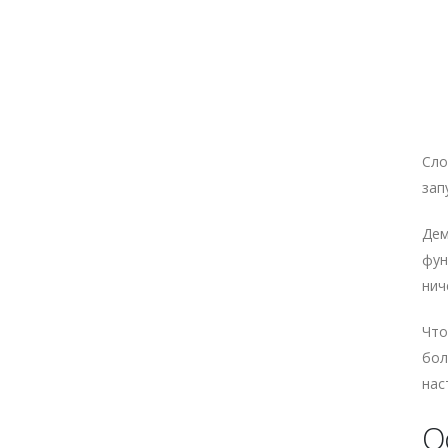
Сл
зап
Дем
фун
нич
Что
бол
нас
О