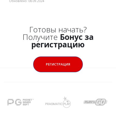
Обновлено:
08.09.2024
Готовы начать?
Получите
Бонус за
регистрацию
РЕГИСТРАЦИЯ