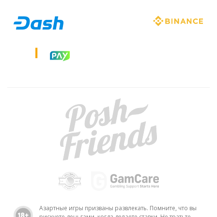
Азартные игры призваны развлекать. Помните, что вы
рискуете деньгами, когда делаете ставки. Не тратьте