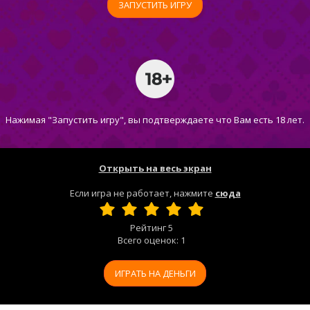
ЗАПУСТИТЬ ИГРУ
Нажимая "Запустить игру", вы подтверждаете что Вам есть 18 лет.
Открыть на весь экран
Если игра не работает, нажмите
сюда
Рейтинг
5
Всего оценок:
1
ИГРАТЬ НА ДЕНЬГИ