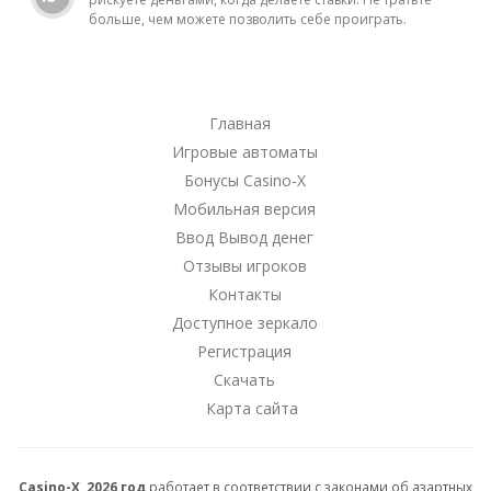
больше, чем можете позволить себе проиграть.
Главная
Игровые автоматы
Бонусы Casino-X
Мобильная версия
Ввод Вывод денег
Отзывы игроков
Контакты
Доступное зеркало
Регистрация
Скачать
Карта сайта
Casino-X, 2026 год
работает в соответствии с законами об азартных