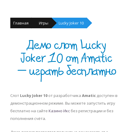
Главная
Игры
Lucky Joker 10
Демо слот Lucky
Joker 10 от Amatic
— играть бесплатно
Слот
Lucky Joker 10
от разработчика
Amatic
доступен в
демонстрационном режиме. Вы можете запустить игру
бесплатно на сайте
Казино Икс
без регистрации и без
пополнения счёта.