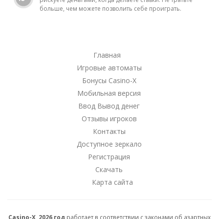
больше, чем можете позволить себе проиграть.
Главная
Игровые автоматы
Бонусы Casino-X
Мобильная версия
Ввод Вывод денег
Отзывы игроков
Контакты
Доступное зеркало
Регистрация
Скачать
Карта сайта
Casino-X, 2026 год
работает в соответствии с законами об азартных