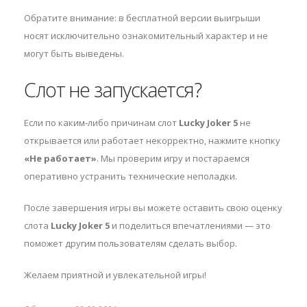
Обратите внимание: в бесплатной версии выигрыши
носят исключительно ознакомительный характер и не
могут быть выведены.
Слот не запускается?
Если по каким-либо причинам слот
Lucky Joker 5
не
открывается или работает некорректно, нажмите кнопку
«Не работает»
. Мы проверим игру и постараемся
оперативно устранить технические неполадки.
После завершения игры вы можете оставить свою оценку
слота
Lucky Joker 5
и поделиться впечатлениями — это
поможет другим пользователям сделать выбор.
Желаем приятной и увлекательной игры!