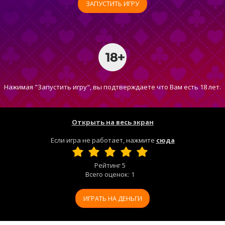
ЗАПУСТИТЬ ИГРУ
Нажимая "Запустить игру", вы подтверждаете что Вам есть 18 лет.
Открыть на весь экран
Если игра не работает, нажмите
сюда
Рейтинг
5
Всего оценок:
1
ИГРАТЬ НА ДЕНЬГИ