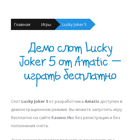
Главная
Игры
Lucky Joker 5
Демо слот Lucky
Joker 5 от Amatic —
играть бесплатно
Слот
Lucky Joker 5
от разработчика
Amatic
доступен в
демонстрационном режиме. Вы можете запустить игру
бесплатно на сайте
Казино Икс
без регистрации и без
пополнения счёта.