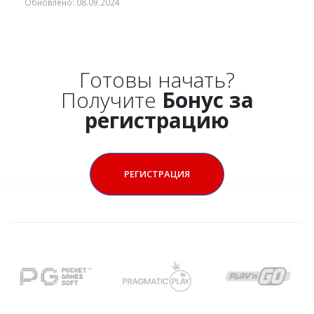
Обновлено:
08.09.2024
Готовы начать?
Получите
Бонус за
регистрацию
РЕГИСТРАЦИЯ