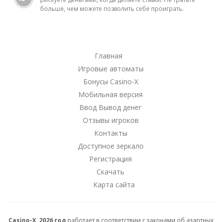
больше, чем можете позволить себе проиграть.
Главная
Игровые автоматы
Бонусы Casino-X
Мобильная версия
Ввод Вывод денег
Отзывы игроков
Контакты
Доступное зеркало
Регистрация
Скачать
Карта сайта
Casino-X, 2026 год
работает в соответствии с законами об азартных