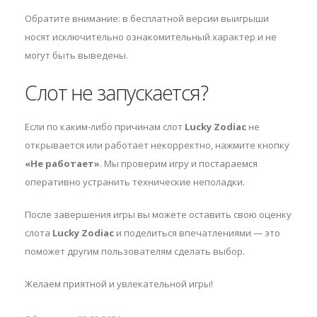
Обратите внимание: в бесплатной версии выигрыши
носят исключительно ознакомительный характер и не
могут быть выведены.
Слот не запускается?
Если по каким-либо причинам слот
Lucky Zodiac
не
открывается или работает некорректно, нажмите кнопку
«Не работает»
. Мы проверим игру и постараемся
оперативно устранить технические неполадки.
После завершения игры вы можете оставить свою оценку
слота
Lucky Zodiac
и поделиться впечатлениями — это
поможет другим пользователям сделать выбор.
Желаем приятной и увлекательной игры!