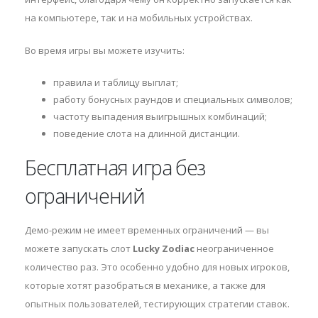
на компьютере, так и на мобильных устройствах.
Во время игры вы можете изучить:
правила и таблицу выплат;
работу бонусных раундов и специальных символов;
частоту выпадения выигрышных комбинаций;
поведение слота на длинной дистанции.
Бесплатная игра без
ограничений
Демо-режим не имеет временных ограничений — вы
можете запускать слот
Lucky Zodiac
неограниченное
количество раз. Это особенно удобно для новых игроков,
которые хотят разобраться в механике, а также для
опытных пользователей, тестирующих стратегии ставок.