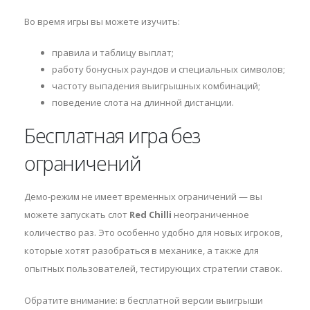
Во время игры вы можете изучить:
правила и таблицу выплат;
работу бонусных раундов и специальных символов;
частоту выпадения выигрышных комбинаций;
поведение слота на длинной дистанции.
Бесплатная игра без
ограничений
Демо-режим не имеет временных ограничений — вы
можете запускать слот
Red Chilli
неограниченное
количество раз. Это особенно удобно для новых игроков,
которые хотят разобраться в механике, а также для
опытных пользователей, тестирующих стратегии ставок.
Обратите внимание: в бесплатной версии выигрыши