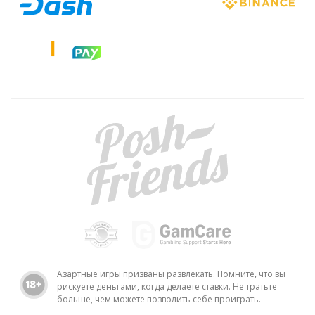
Азартные игры призваны развлекать. Помните, что вы
рискуете деньгами, когда делаете ставки. Не тратьте
больше, чем можете позволить себе проиграть.