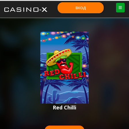
ВХОД
Red Chilli