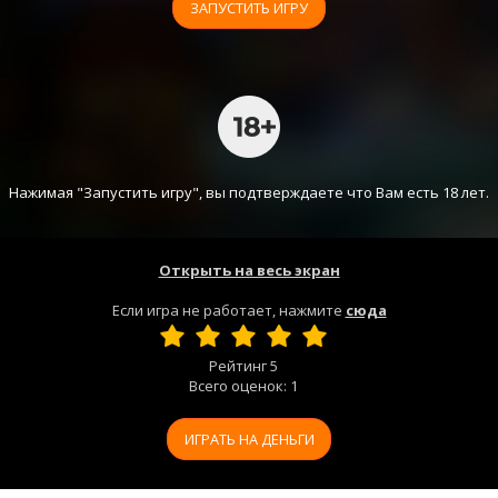
ЗАПУСТИТЬ ИГРУ
Нажимая "Запустить игру", вы подтверждаете что Вам есть 18 лет.
Открыть на весь экран
Если игра не работает, нажмите
сюда
Рейтинг
5
Всего оценок:
1
ИГРАТЬ НА ДЕНЬГИ