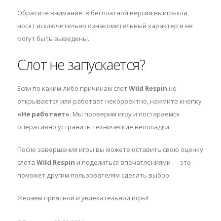
Обратите внимание: в бесплатной версии выигрыши
носят исключительно ознакомительный характер и не
могут быть выведены.
Слот не запускается?
Если по каким-либо причинам слот
Wild Respin
не
открывается или работает некорректно, нажмите кнопку
«Не работает»
. Мы проверим игру и постараемся
оперативно устранить технические неполадки.
После завершения игры вы можете оставить свою оценку
слота
Wild Respin
и поделиться впечатлениями — это
поможет другим пользователям сделать выбор.
Желаем приятной и увлекательной игры!