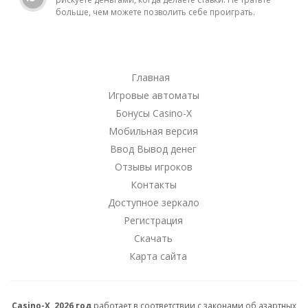
больше, чем можете позволить себе проиграть.
Главная
Игровые автоматы
Бонусы Casino-X
Мобильная версия
Ввод Вывод денег
Отзывы игроков
Контакты
Доступное зеркало
Регистрация
Скачать
Карта сайта
Casino-X, 2026 год
работает в соответствии с законами об азартных