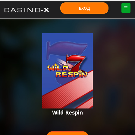
ВХОД
Wild Respin