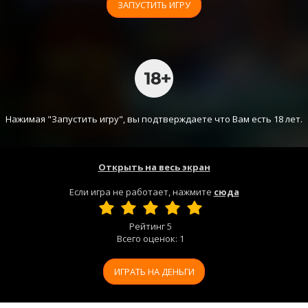
ЗАПУСТИТЬ ИГРУ
Нажимая "Запустить игру", вы подтверждаете что Вам есть 18 лет.
Открыть на весь экран
Если игра не работает, нажмите
сюда
Рейтинг
5
Всего оценок:
1
ИГРАТЬ НА ДЕНЬГИ