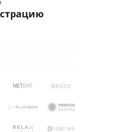
?
истрацию