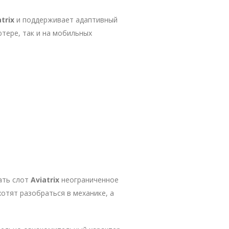
trix
и поддерживает адаптивный
ютере, так и на мобильных
ать слот
Aviatrix
неограниченное
хотят разобраться в механике, а