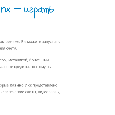
trix — играть
ом режиме. Вы можете запустить
ия счёта.
сом, механикой, бонусными
уальные кредиты, поэтому вы
форме
Казино Икс
представлено
 классические слоты, видеослоты,