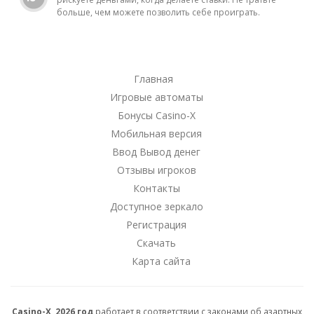
больше, чем можете позволить себе проиграть.
Главная
Игровые автоматы
Бонусы Casino-X
Мобильная версия
Ввод Вывод денег
Отзывы игроков
Контакты
Доступное зеркало
Регистрация
Скачать
Карта сайта
Casino-X, 2026 год
работает в соответствии с законами об азартных