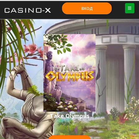
ВХОД
Take Olympus