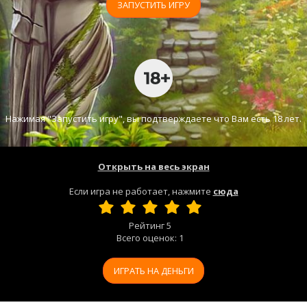
ЗАПУСТИТЬ ИГРУ
Нажимая "Запустить игру", вы подтверждаете что Вам есть 18 лет.
Открыть на весь экран
Если игра не работает, нажмите
сюда
Рейтинг
5
Всего оценок:
1
ИГРАТЬ НА ДЕНЬГИ