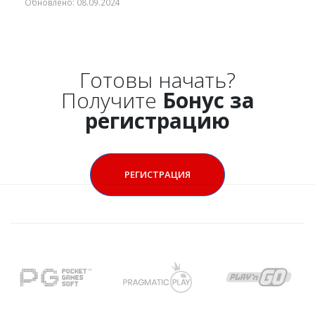
Обновлено:
08.09.2024
Готовы начать?
Получите
Бонус за
регистрацию
РЕГИСТРАЦИЯ