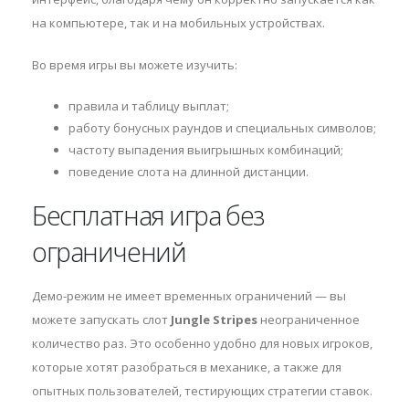
на компьютере, так и на мобильных устройствах.
Во время игры вы можете изучить:
правила и таблицу выплат;
работу бонусных раундов и специальных символов;
частоту выпадения выигрышных комбинаций;
поведение слота на длинной дистанции.
Бесплатная игра без
ограничений
Демо-режим не имеет временных ограничений — вы
можете запускать слот
Jungle Stripes
неограниченное
количество раз. Это особенно удобно для новых игроков,
которые хотят разобраться в механике, а также для
опытных пользователей, тестирующих стратегии ставок.