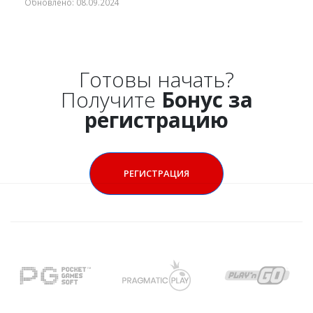
Обновлено:
08.09.2024
Готовы начать?
Получите
Бонус за
регистрацию
РЕГИСТРАЦИЯ