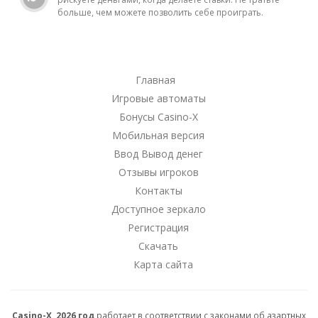
больше, чем можете позволить себе проиграть.
Главная
Игровые автоматы
Бонусы Casino-X
Мобильная версия
Ввод Вывод денег
Отзывы игроков
Контакты
Доступное зеркало
Регистрация
Скачать
Карта сайта
Casino-X, 2026 год
работает в соответствии с законами об азартных