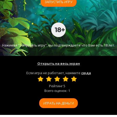
ЗАПУСТИТЬ ИГРУ
Нажимая "Запустить игру", вы подтверждаете что Вам есть 18 лет.
Открыть на весь экран
Если игра не работает, нажмите
сюда
Рейтинг
5
Всего оценок:
1
ИГРАТЬ НА ДЕНЬГИ