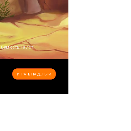
Вам есть 18 лет.
ИГРАТЬ НА ДЕНЬГИ