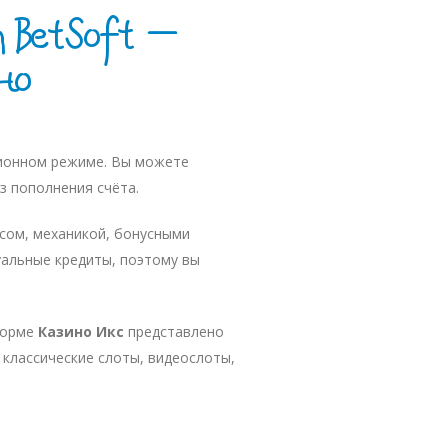
т BetSoft —
но
ионном режиме. Вы можете
з пополнения счёта.
сом, механикой, бонусными
уальные кредиты, поэтому вы
форме
Казино Икс
представлено
 классические слоты, видеослоты,