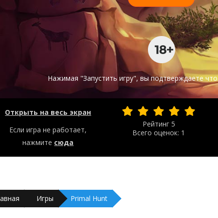
Нажимая "Запустить игру", вы подтверждаете что 
Открыть на весь экран
Рейтинг
5
Если игра не работает,
Всего оценок:
1
нажмите
сюда
авная
Игры
Primal Hunt