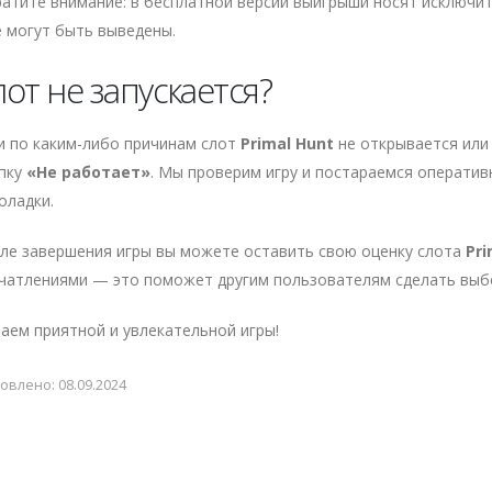
атите внимание: в бесплатной версии выигрыши носят исключи
е могут быть выведены.
лот не запускается?
и по каким-либо причинам слот
Primal Hunt
не открывается или
пку
«Не работает»
. Мы проверим игру и постараемся оператив
оладки.
ле завершения игры вы можете оставить свою оценку слота
Pri
чатлениями — это поможет другим пользователям сделать выб
аем приятной и увлекательной игры!
овлено:
08.09.2024