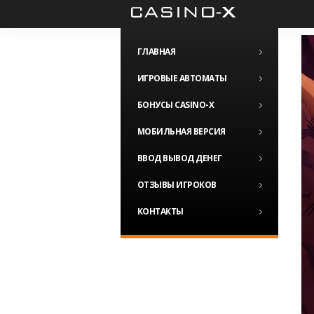
ГЛАВНАЯ
ИГРОВЫЕ АВТОМАТЫ
БОНУСЫ CASINO-X
МОБИЛЬНАЯ ВЕРСИЯ
ВВОД ВЫВОД ДЕНЕГ
ОТЗЫВЫ ИГРОКОВ
КОНТАКТЫ