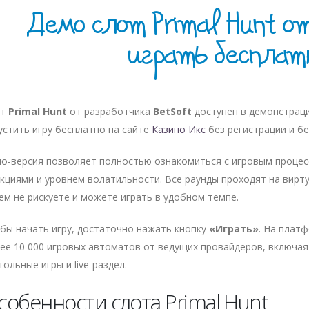
Демо слот Primal Hunt о
играть бесплат
от
Primal Hunt
от разработчика
BetSoft
доступен в демонстрац
устить игру бесплатно на сайте
Казино Икс
без регистрации и бе
о-версия позволяет полностью ознакомиться с игровым процес
кциями и уровнем волатильности. Все раунды проходят на вирт
ем не рискуете и можете играть в удобном темпе.
бы начать игру, достаточно нажать кнопку
«Играть»
. На плат
ее 10 000 игровых автоматов от ведущих провайдеров, включая
тольные игры и live-раздел.
собенности слота Primal Hunt