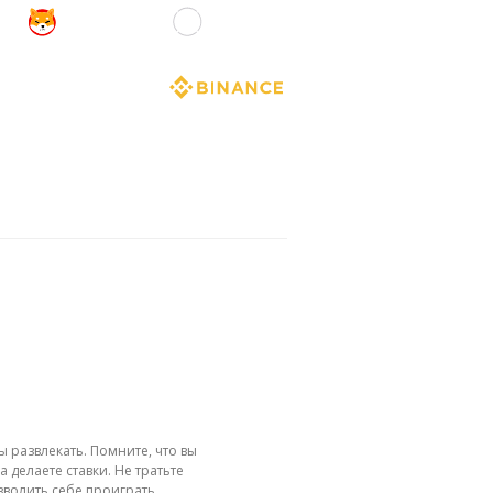
 развлекать. Помните, что вы
а делаете ставки. Не тратьте
волить себе проиграть.