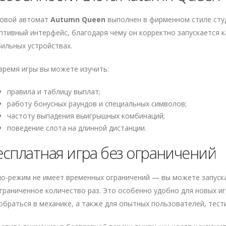
овой автомат
Autumn Queen
выполнен в фирменном стиле ст
птивный интерфейс, благодаря чему он корректно запускается ка
ильных устройствах.
время игры вы можете изучить:
правила и таблицу выплат;
работу бонусных раундов и специальных символов;
частоту выпадения выигрышных комбинаций;
поведение слота на длинной дистанции.
есплатная игра без ограничений
о-режим не имеет временных ограничений — вы можете запуск
граниченное количество раз. Это особенно удобно для новых и
обраться в механике, а также для опытных пользователей, тест