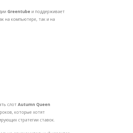
удии
Greentube
и поддерживает
к на компьютере, так и на
ать слот
Autumn Queen
гроков, которые хотят
ирующих стратегии ставок.