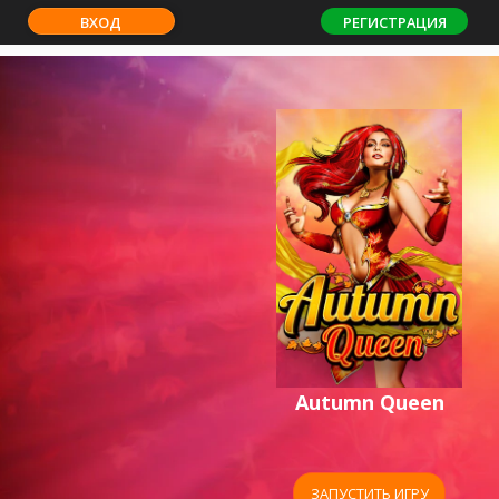
ВХОД
РЕГИСТРАЦИЯ
Autumn Queen
ЗАПУСТИТЬ ИГРУ