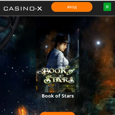
ВХОД
Book of Stars