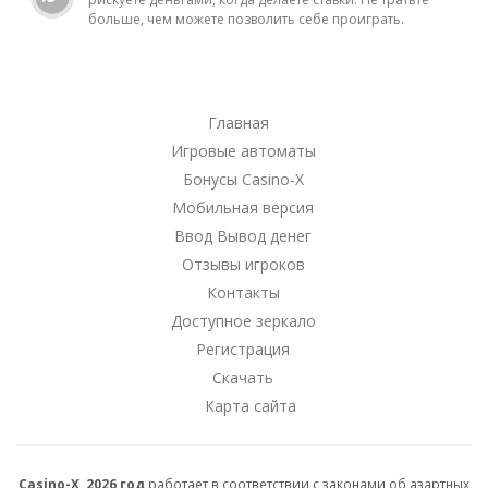
больше, чем можете позволить себе проиграть.
Главная
Игровые автоматы
Бонусы Casino-X
Мобильная версия
Ввод Вывод денег
Отзывы игроков
Контакты
Доступное зеркало
Регистрация
Скачать
Карта сайта
Casino-X, 2026 год
работает в соответствии с законами об азартных