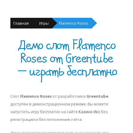
Главная
Игры
Flamenco Roses
Демо слот Flamenco
Roses от Greentube
— играть бесплатно
Слот
Flamenco Roses
от разработчика
Greentube
доступен в демонстрационном режиме. Вы можете
запустить игру бесплатно на сайте
Казино Икс
без
регистрации и без пополнения счёта.