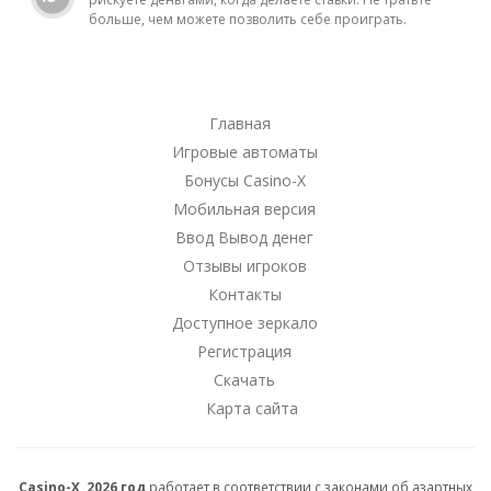
больше, чем можете позволить себе проиграть.
Главная
Игровые автоматы
Бонусы Casino-X
Мобильная версия
Ввод Вывод денег
Отзывы игроков
Контакты
Доступное зеркало
Регистрация
Скачать
Карта сайта
Casino-X, 2026 год
работает в соответствии с законами об азартных