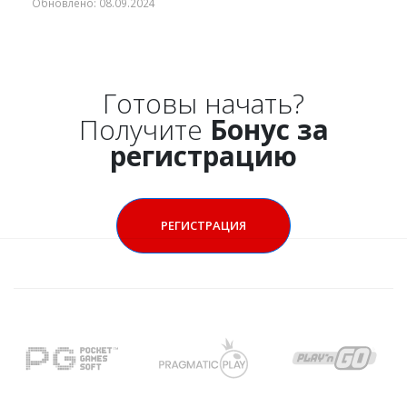
Обновлено:
08.09.2024
Готовы начать?
Получите
Бонус за
регистрацию
РЕГИСТРАЦИЯ