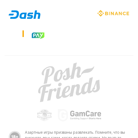
Азартные игры призваны развлекать. Помните, что вы
рискуете деньгами, когда делаете ставки. Не тратьте