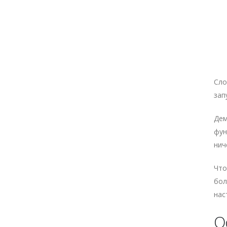
Сл
зап
Дем
фун
нич
Что
бол
нас
О