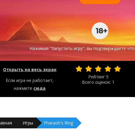
Нажимая "Запустить игру", вы подтверждаете что 
Открыть на весь экран
Рейтинг
5
Если игра не работает,
Всего оценок:
1
нажмите
сюда
авная
Игры
Pharaoh's Ring