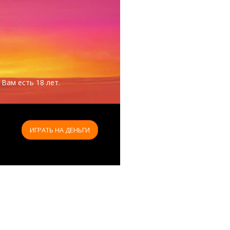
Вам есть 18 лет.
ИГРАТЬ НА ДЕНЬГИ