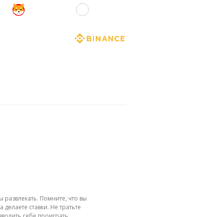
 развлекать. Помните, что вы
а делаете ставки. Не тратьте
волить себе проиграть.