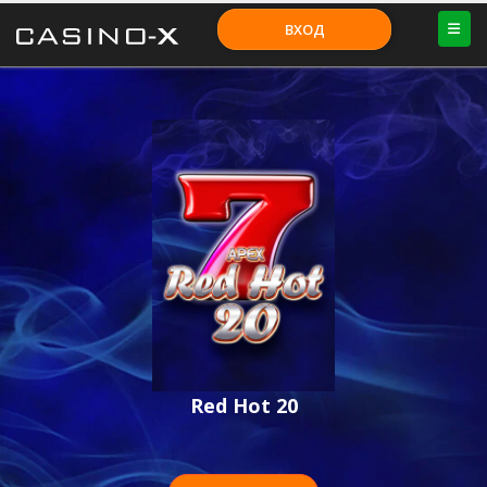
ВХОД
Red Hot 20