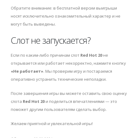
Обратите внимание: в бесплатной версии выигрыши
носят исключительно ознакомительный характер и не
могут быть выведены.
Слот не запускается?
Если по каким-либо причинам слот
Red Hot 20
не
открывается или работает некорректно, нажмите кнопку
«Не работает»
. Мы проверим игру и постараемся
оперативно устранить технические неполадки.
После завершения игры вы можете оставить свою оценку
слота
Red Hot 20
и поделиться впечатлениями — это
поможет другим пользователям сделать выбор.
Желаем приятной и увлекательной игры!