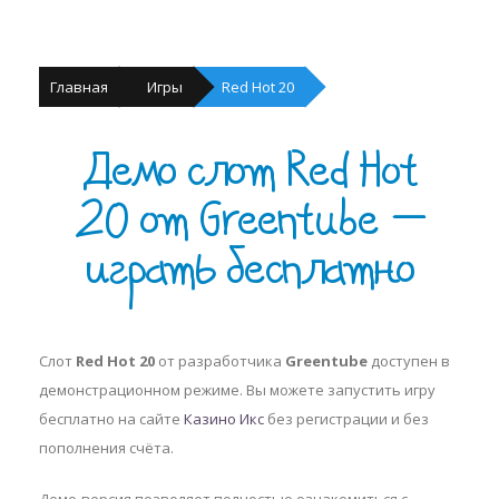
Главная
Игры
Red Hot 20
Демо слот Red Hot
20 от Greentube —
играть бесплатно
Слот
Red Hot 20
от разработчика
Greentube
доступен в
демонстрационном режиме. Вы можете запустить игру
бесплатно на сайте
Казино Икс
без регистрации и без
пополнения счёта.