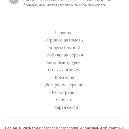
больше, чем можете позволить себе проиграть.
Главная
Игровые автоматы
Бонусы Casino-X
Мобильная версия
Ввод Вывод денег
Отзывы игроков
Контакты
Доступное зеркало
Регистрация
Скачать
Карта сайта
Casino-X, 2026 год
работает в соответствии с законами об азартных