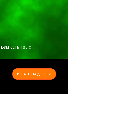
Вам есть 18 лет.
ИГРАТЬ НА ДЕНЬГИ