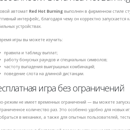
овой автомат
Red Hot Burning
выполнен в фирменном стиле с
птивный интерфейс, благодаря чему он корректно запускается ка
ильных устройствах.
время игры вы можете изучить:
правила и таблицу выплат;
работу бонусных раундов и специальных символов;
частоту выпадения выигрышных комбинаций;
поведение слота на длинной дистанции.
есплатная игра без ограничений
о-режим не имеет временных ограничений — вы можете запуск
граниченное количество раз. Это особенно удобно для новых и
обраться в механике, а также для опытных пользователей, тест