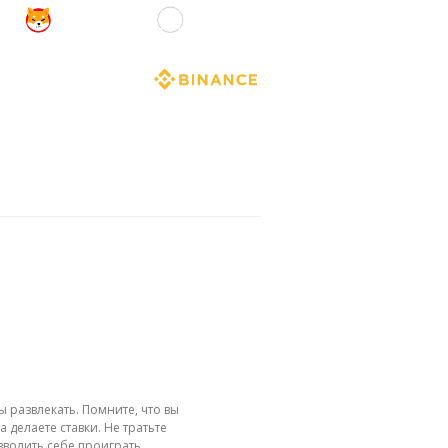
 развлекать. Помните, что вы
а делаете ставки. Не тратьте
волить себе проиграть.