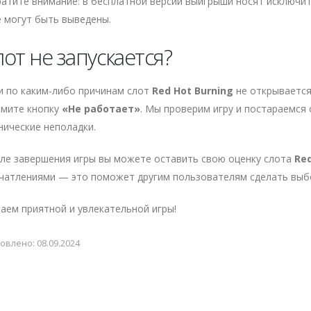
атите внимание: в бесплатной версии выигрыши носят исключи
е могут быть выведены.
лот не запускается?
и по каким-либо причинам слот
Red Hot Burning
не открывается
мите кнопку
«Не работает»
. Мы проверим игру и постараемся
нические неполадки.
ле завершения игры вы можете оставить свою оценку слота
Red
чатлениями — это поможет другим пользователям сделать выб
аем приятной и увлекательной игры!
овлено:
08.09.2024