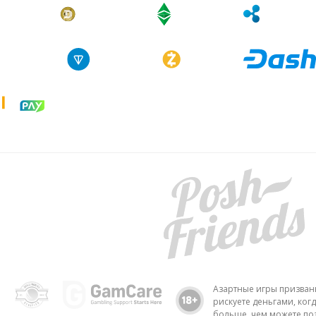
Азартные игры призваны
рискуете деньгами, когд
больше, чем можете поз