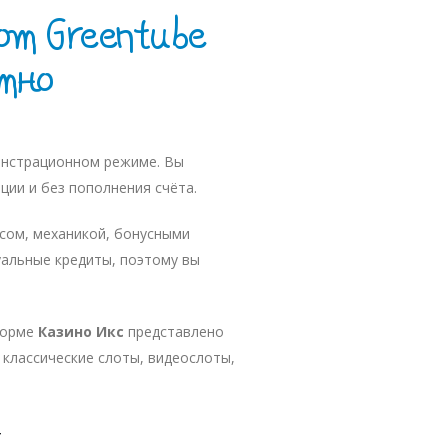
 от Greentube
тно
онстрационном режиме. Вы
ции и без пополнения счёта.
сом, механикой, бонусными
уальные кредиты, поэтому вы
форме
Казино Икс
представлено
 классические слоты, видеослоты,
g