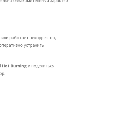
тельно ознакомительный характер
 или работает некорректно,
 оперативно устранить
 Hot Burning
и поделиться
ор.