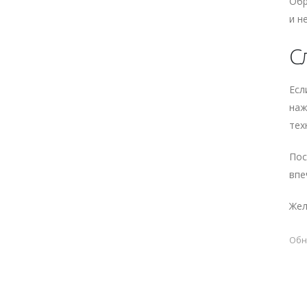
Обр
и н
С
Есл
наж
тех
Пос
впе
Жел
Обн