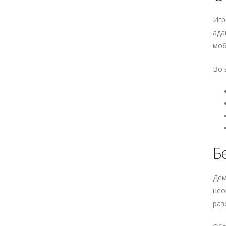
Игр
ада
моб
Во 
Б
Дем
нео
раз