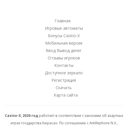
Главная
Игровые автоматы
Бонусы Casino-X
Мобильная версия
Ввод Вывод денег
Отзывы игроков
Контакты
Доступное зеркало
Регистрация
Скачать
Карта сайта
Casino-X, 2026 год
работает в соответствии с законами об азартных
играх государства Кюрасао. По соглашению с Antillephone N.V.,