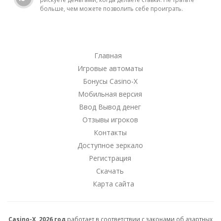
больше, чем можете позволить себе проиграть.
Главная
Игровые автоматы
Бонусы Casino-X
Мобильная версия
Ввод Вывод денег
Отзывы игроков
Контакты
Доступное зеркало
Регистрация
Скачать
Карта сайта
Casino-X, 2026 год
работает в соответствии с законами об азартных