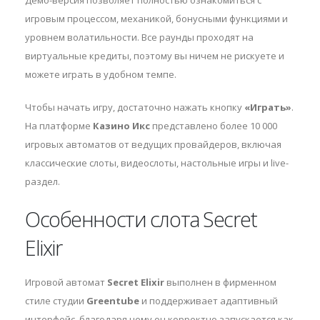
Демо-версия позволяет полностью ознакомиться с
игровым процессом, механикой, бонусными функциями и
уровнем волатильности. Все раунды проходят на
виртуальные кредиты, поэтому вы ничем не рискуете и
можете играть в удобном темпе.
Чтобы начать игру, достаточно нажать кнопку
«Играть»
.
На платформе
Казино Икс
представлено более 10 000
игровых автоматов от ведущих провайдеров, включая
классические слоты, видеослоты, настольные игры и live-
раздел.
Особенности слота Secret
Elixir
Игровой автомат
Secret Elixir
выполнен в фирменном
стиле студии
Greentube
и поддерживает адаптивный
интерфейс, благодаря чему он корректно запускается как