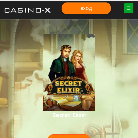
ВХОД
Secret Elixir