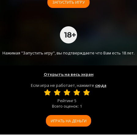
ЗАПУСТИТЬ ИГРУ
Нажимая "Запустить игру", вы подтверждаете что Вам есть 18 лет.
Открыть на весь экран
Если игра не работает, нажмите
сюда
Рейтинг
5
Всего оценок:
1
ИГРАТЬ НА ДЕНЬГИ