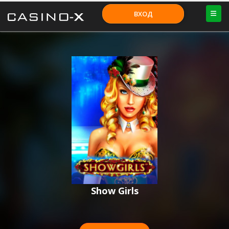
ВХОД
Show Girls