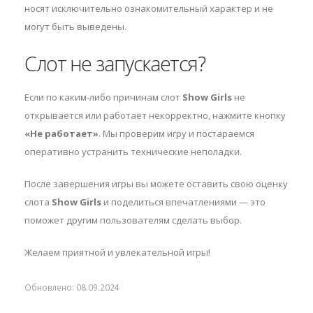
носят исключительно ознакомительный характер и не
могут быть выведены.
Слот не запускается?
Если по каким-либо причинам слот
Show Girls
не
открывается или работает некорректно, нажмите кнопку
«Не работает»
. Мы проверим игру и постараемся
оперативно устранить технические неполадки.
После завершения игры вы можете оставить свою оценку
слота
Show Girls
и поделиться впечатлениями — это
поможет другим пользователям сделать выбор.
Желаем приятной и увлекательной игры!
Обновлено:
08.09.2024