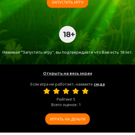
ЗАПУСТИТЬ ИГРУ
Нажимая "Запустить игру", вы подтверждаете что Вам есть 18 лет.
Открыть на весь экран
Если игра не работает, нажмите
сюда
Рейтинг
5
Всего оценок:
1
ИГРАТЬ НА ДЕНЬГИ