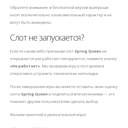
Обратите внимание: в бесплатной версии выигрыши
носят исключительно ознакомительный характер и не
могут быть выведены.
Слот не запускается?
Если по каким-либо причинам слот
Spring Queen
не
открывается или работает некорректно, нажмите кнопку
«Не работает»
. Мы проверим игру и постараемся
оперативно устранить технические неполадки.
После завершения игры вы можете оставить свою оценку
слота
Spring Queen
и поделиться впечатлениями — это
поможет другим пользователям сделать выбор.
Желаем приятной и увлекательной игры!