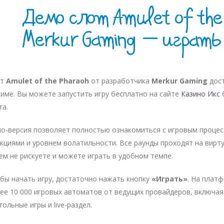
Демо слот Amulet of the
Merkur Gaming — играть
от
Amulet of the Pharaoh
от разработчика
Merkur Gaming
дост
име. Вы можете запустить игру бесплатно на сайте
Казино Икс
б
та.
о-версия позволяет полностью ознакомиться с игровым процес
кциями и уровнем волатильности. Все раунды проходят на вирт
ем не рискуете и можете играть в удобном темпе.
бы начать игру, достаточно нажать кнопку
«Играть»
. На плат
ее 10 000 игровых автоматов от ведущих провайдеров, включая
тольные игры и live-раздел.