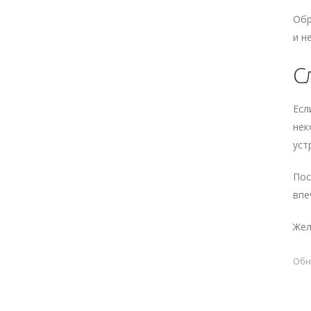
Обр
и н
С
Есл
нек
уст
Пос
впе
Жел
Обн