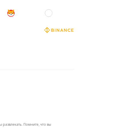
 развлекать. Помните, что вы