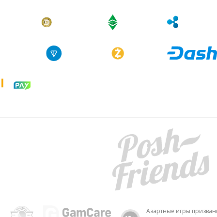
Азартные игры призваны