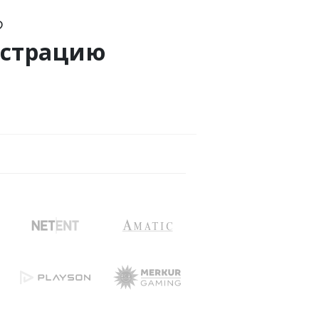
?
истрацию