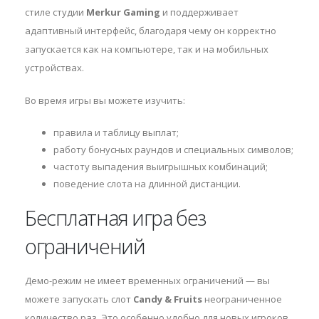
стиле студии
Merkur Gaming
и поддерживает
адаптивный интерфейс, благодаря чему он корректно
запускается как на компьютере, так и на мобильных
устройствах.
Во время игры вы можете изучить:
правила и таблицу выплат;
работу бонусных раундов и специальных символов;
частоту выпадения выигрышных комбинаций;
поведение слота на длинной дистанции.
Бесплатная игра без
ограничений
Демо-режим не имеет временных ограничений — вы
можете запускать слот
Candy & Fruits
неограниченное
количество раз. Это особенно удобно для новых игроков,