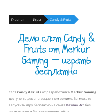
Главная
Игры
Candy & Fruits
Демо слот Candy &
Fruits от Merkur
Gaming — играть
бесплатно
Слот
Candy & Fruits
от разработчика
Merkur Gaming
доступен в демонстрационном режиме. Вы можете
запустить игру бесплатно на сайте
Казино Икс
без
регистрации и без пополнения счёта.