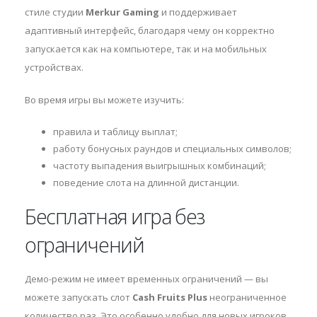
стиле студии
Merkur Gaming
и поддерживает
адаптивный интерфейс, благодаря чему он корректно
запускается как на компьютере, так и на мобильных
устройствах.
Во время игры вы можете изучить:
правила и таблицу выплат;
работу бонусных раундов и специальных символов;
частоту выпадения выигрышных комбинаций;
поведение слота на длинной дистанции.
Бесплатная игра без
ограничений
Демо-режим не имеет временных ограничений — вы
можете запускать слот
Cash Fruits Plus
неограниченное
количество раз. Это особенно удобно для новых игроков,