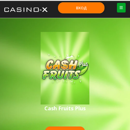
ВХОД
Cash Fruits Plus