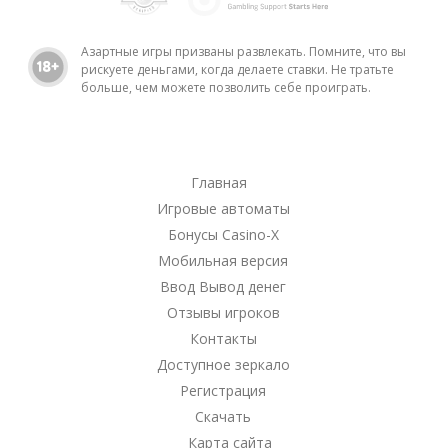
Азартные игры призваны развлекать. Помните, что вы
рискуете деньгами, когда делаете ставки. Не тратьте
больше, чем можете позволить себе проиграть.
Главная
Игровые автоматы
Бонусы Casino-X
Мобильная версия
Ввод Вывод денег
Отзывы игроков
Контакты
Доступное зеркало
Регистрация
Скачать
Карта сайта