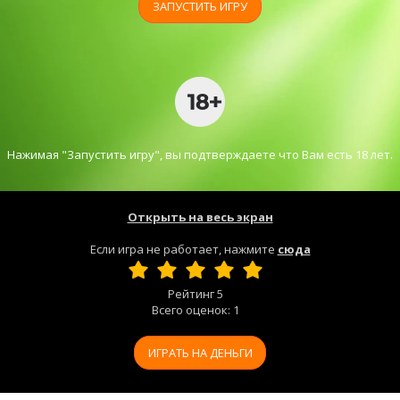
ЗАПУСТИТЬ ИГРУ
Нажимая "Запустить игру", вы подтверждаете что Вам есть 18 лет.
Открыть на весь экран
Если игра не работает, нажмите
сюда
Рейтинг
5
Всего оценок:
1
ИГРАТЬ НА ДЕНЬГИ