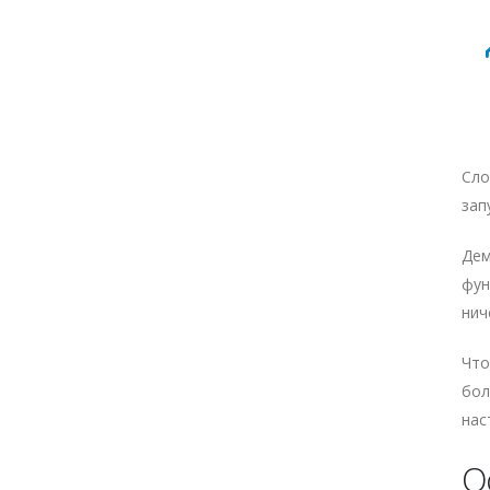
Сл
зап
Дем
фун
нич
Что
бол
нас
О