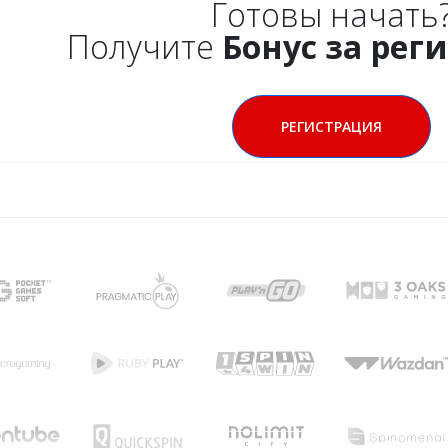
Готовы начать
Получите
Бонус за рег
РЕГИСТРАЦИЯ