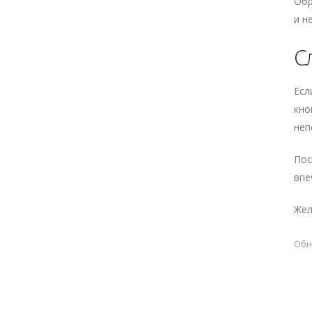
Обр
и н
С
Есл
кно
неп
Пос
впе
Жел
Обн