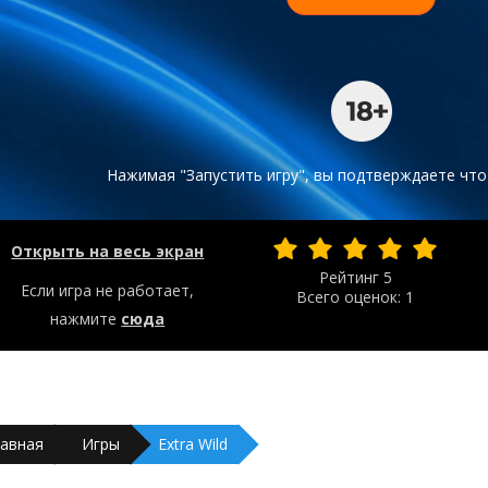
Нажимая "Запустить игру", вы подтверждаете что 
Открыть на весь экран
Рейтинг
5
Если игра не работает,
Всего оценок:
1
нажмите
сюда
авная
Игры
Extra Wild