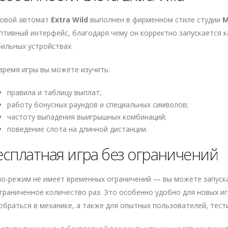
овой автомат
Extra Wild
выполнен в фирменном стиле студии
M
птивный интерфейс, благодаря чему он корректно запускается ка
ильных устройствах.
время игры вы можете изучить:
правила и таблицу выплат;
работу бонусных раундов и специальных символов;
частоту выпадения выигрышных комбинаций;
поведение слота на длинной дистанции.
есплатная игра без ограничений
о-режим не имеет временных ограничений — вы можете запуск
граниченное количество раз. Это особенно удобно для новых и
обраться в механике, а также для опытных пользователей, тест