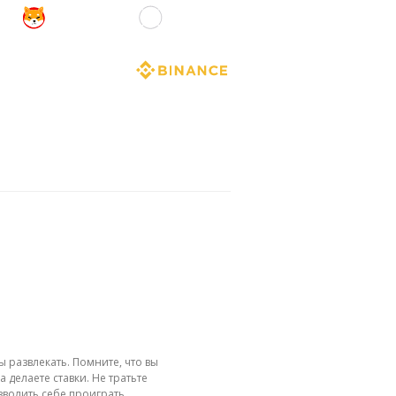
 развлекать. Помните, что вы
а делаете ставки. Не тратьте
волить себе проиграть.