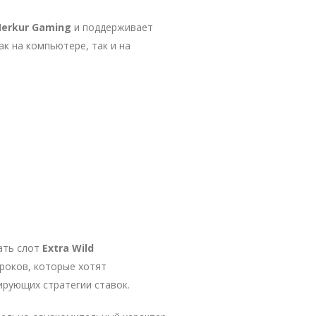
erkur Gaming
и поддерживает
к на компьютере, так и на
ать слот
Extra Wild
гроков, которые хотят
ирующих стратегии ставок.