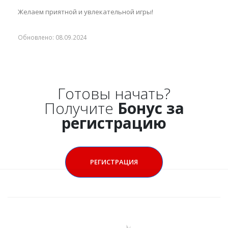
Желаем приятной и увлекательной игры!
Обновлено:
08.09.2024
Готовы начать?
Получите
Бонус за
регистрацию
РЕГИСТРАЦИЯ