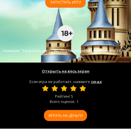
ЗАПУСТИТЬ ИГРУ
Нажимая "Запустить игру", вы подтверждаете что Вам есть 18 лет.
Открыть на весь экран
Если игра не работает, нажмите
сюда
Рейтинг
5
Всего оценок:
1
ИГРАТЬ НА ДЕНЬГИ