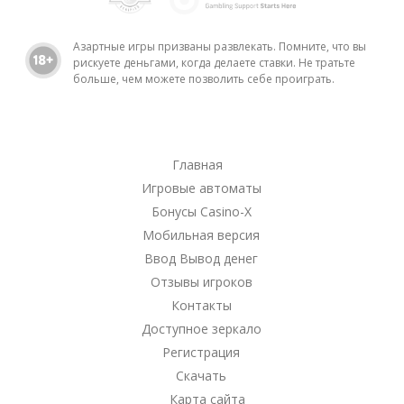
Азартные игры призваны развлекать. Помните, что вы
рискуете деньгами, когда делаете ставки. Не тратьте
больше, чем можете позволить себе проиграть.
Главная
Игровые автоматы
Бонусы Casino-X
Мобильная версия
Ввод Вывод денег
Отзывы игроков
Контакты
Доступное зеркало
Регистрация
Скачать
Карта сайта