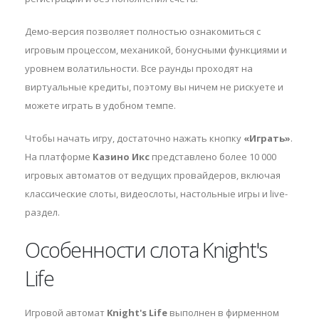
Демо-версия позволяет полностью ознакомиться с
игровым процессом, механикой, бонусными функциями и
уровнем волатильности. Все раунды проходят на
виртуальные кредиты, поэтому вы ничем не рискуете и
можете играть в удобном темпе.
Чтобы начать игру, достаточно нажать кнопку
«Играть»
.
На платформе
Казино Икс
представлено более 10 000
игровых автоматов от ведущих провайдеров, включая
классические слоты, видеослоты, настольные игры и live-
раздел.
Особенности слота Knight's
Life
Игровой автомат
Knight's Life
выполнен в фирменном