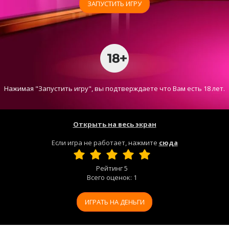
ЗАПУСТИТЬ ИГРУ
Нажимая "Запустить игру", вы подтверждаете что Вам есть 18 лет.
Открыть на весь экран
Если игра не работает, нажмите
сюда
Рейтинг
5
Всего оценок:
1
ИГРАТЬ НА ДЕНЬГИ