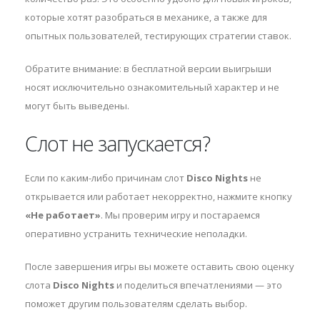
которые хотят разобраться в механике, а также для
опытных пользователей, тестирующих стратегии ставок.
Обратите внимание: в бесплатной версии выигрыши
носят исключительно ознакомительный характер и не
могут быть выведены.
Слот не запускается?
Если по каким-либо причинам слот
Disco Nights
не
открывается или работает некорректно, нажмите кнопку
«Не работает»
. Мы проверим игру и постараемся
оперативно устранить технические неполадки.
После завершения игры вы можете оставить свою оценку
слота
Disco Nights
и поделиться впечатлениями — это
поможет другим пользователям сделать выбор.