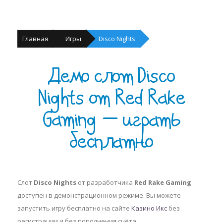
Главная
Игры
Disco Nights
Демо слот Disco
Nights от Red Rake
Gaming — играть
бесплатно
Слот
Disco Nights
от разработчика
Red Rake Gaming
доступен в демонстрационном режиме. Вы можете
запустить игру бесплатно на сайте
Казино Икс
без
регистрации и без пополнения счёта.